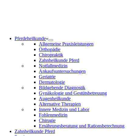
Notdienst 24/7
0171 5233099
Am Wochenende und an Feiertagen bitte die Bandansagen
beachten.
Pferdeheilkunde
Allgemeine Praxisleistungen
Orthopädie
Chiropraktik
Zahnheilkunde Pferd
Notfallmedizin
Ankaufsuntersuchungen
Geriatrie
Dermatologie
Bildgebende Diagnostik
Gynäkologie und Gestütsbetreuung
Augenheilkunde
Alternative Therapien
Innere Medizin und Labor
Fohlenmedizin
Chirugie
Ernährungsberatung und Rationsberechnung
Zahnheilkunde Pferd