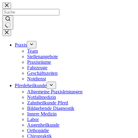
Zum
Inhalt
springen
Keine
Ergebnisse
Praxis
Team
Stellenangebote
Praxisräume
Fahrzeuge
Geschäftszeiten
Notdienst
Pferdeheilkunde
Allgemeine Praxisleistungen
Notfallmedizin
Zahnheilkunde Pferd
Bildgebende Diagnostik
Innere Medizin
Labor
Augenheilkunde
Orthopädie
Chiropraktik