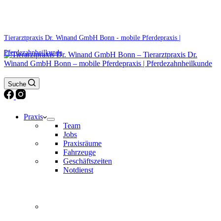
0171 5233099
Am Wochenende und an Feiertagen bitte die Bandansagen beachten.
Tierarztpraxis Dr. Winand GmbH Bonn - mobile Pferdepraxis |
Pferdezahnheilkunde
Suche
Praxis
Team
Jobs
Praxisräume
Fahrzeuge
Geschäftszeiten
Notdienst