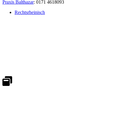
Praxis Balthazar
: 0171 4618093
Rechtsrheinisch
Notdienst 24/7
0171 5233099
An Wochenenden und Feiertagen bitte die Bandansagen beachten.
Notdienstplan
Kernzeiten für Termine
Mo - Fr 08:30 - 18:00 Uhr
Sa 08:30 - 13:00