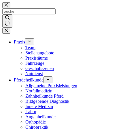
Zum
Inhalt
springen
Keine
Ergebnisse
Praxis
Team
Stellenangebote
Praxisräume
Fahrzeuge
Geschäftszeiten
Notdienst
Pferdeheilkunde
Allgemeine Praxisleistungen
Notfallmedizin
Zahnheilkunde Pferd
Bildgebende Diagnostik
Innere Medizin
Labor
Augenheilkunde
Orthopädie
Chiropraktik