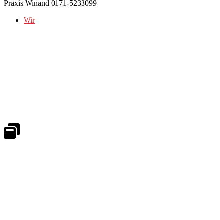
Praxis Winand 0171-5233099
Wir
Notdienst 24/7
0171 5233099
An Wochenenden und Feiertagen bitte die Bandansagen beachten.
Notdienstplan
Kernzeiten für Termine
Mo - Fr 08:30 - 18:00 Uhr
Sa 08:30 - 13:00