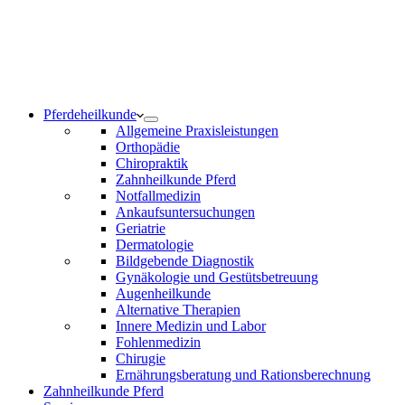
Notdienst 24/7
0171 5233099
Am Wochenende und an Feiertagen bitte die Bandansagen
beachten.
Pferdeheilkunde
Allgemeine Praxisleistungen
Orthopädie
Chiropraktik
Zahnheilkunde Pferd
Notfallmedizin
Ankaufsuntersuchungen
Geriatrie
Dermatologie
Bildgebende Diagnostik
Gynäkologie und Gestütsbetreuung
Augenheilkunde
Alternative Therapien
Innere Medizin und Labor
Fohlenmedizin
Chirugie
Ernährungsberatung und Rationsberechnung
Zahnheilkunde Pferd