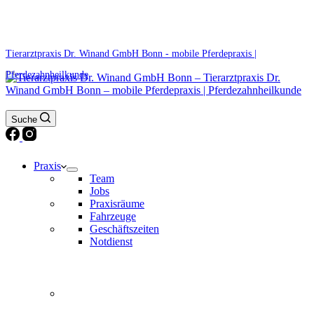
0171 5233099
Am Wochenende und an Feiertagen bitte die Bandansagen beachten.
Tierarztpraxis Dr. Winand GmbH Bonn - mobile Pferdepraxis |
Pferdezahnheilkunde
Suche
Praxis
Team
Jobs
Praxisräume
Fahrzeuge
Geschäftszeiten
Notdienst