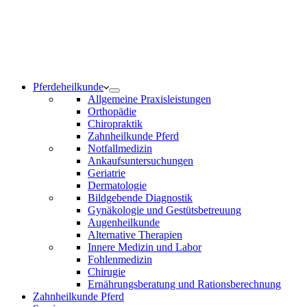
Notdienst 24/7
0171 5233099
Am Wochenende und an Feiertagen bitte die Bandansagen
beachten.
Pferdeheilkunde
Allgemeine Praxisleistungen
Orthopädie
Chiropraktik
Zahnheilkunde Pferd
Notfallmedizin
Ankaufsuntersuchungen
Geriatrie
Dermatologie
Bildgebende Diagnostik
Gynäkologie und Gestütsbetreuung
Augenheilkunde
Alternative Therapien
Innere Medizin und Labor
Fohlenmedizin
Chirugie
Ernährungsberatung und Rationsberechnung
Zahnheilkunde Pferd