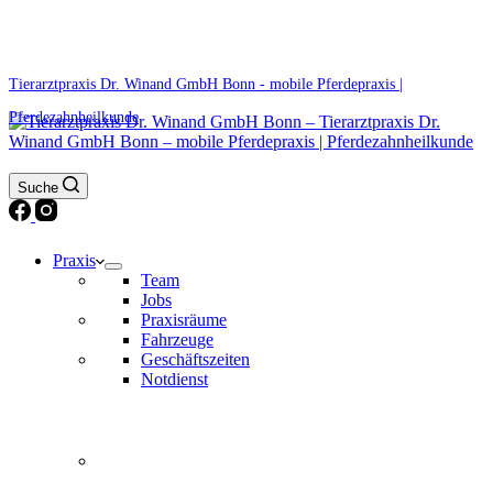
0171 5233099
Am Wochenende und an Feiertagen bitte die Bandansagen beachten.
Tierarztpraxis Dr. Winand GmbH Bonn - mobile Pferdepraxis |
Pferdezahnheilkunde
Suche
Praxis
Team
Jobs
Praxisräume
Fahrzeuge
Geschäftszeiten
Notdienst