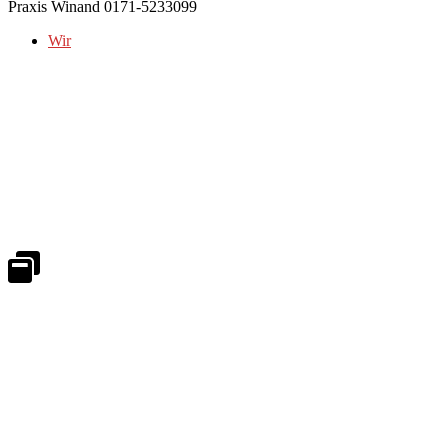
Praxis Winand 0171-5233099
Wir
Notdienst 24/7
0171 5233099
An Wochenenden und Feiertagen bitte die Bandansagen beachten.
Notdienstplan
Kernzeiten für Termine
Mo - Fr 08:30 - 18:00 Uhr
Sa 08:30 - 13:00