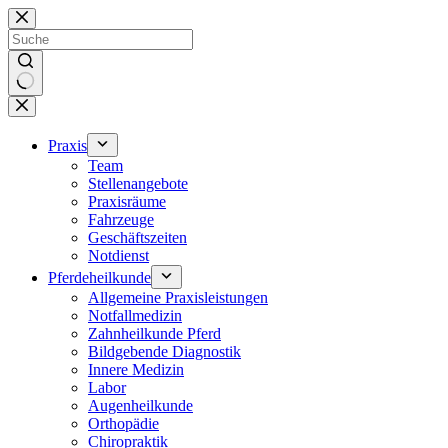
Zum
Inhalt
springen
Keine
Ergebnisse
Praxis
Team
Stellenangebote
Praxisräume
Fahrzeuge
Geschäftszeiten
Notdienst
Pferdeheilkunde
Allgemeine Praxisleistungen
Notfallmedizin
Zahnheilkunde Pferd
Bildgebende Diagnostik
Innere Medizin
Labor
Augenheilkunde
Orthopädie
Chiropraktik