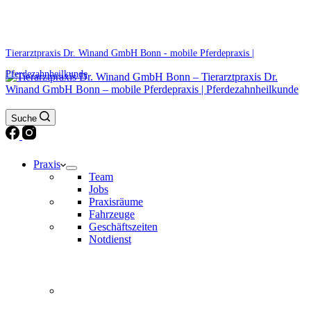
0171 5233099
Am Wochenende und an Feiertagen bitte die Bandansagen beachten.
Tierarztpraxis Dr. Winand GmbH Bonn - mobile Pferdepraxis |
Pferdezahnheilkunde
Suche
Praxis
Team
Jobs
Praxisräume
Fahrzeuge
Geschäftszeiten
Notdienst