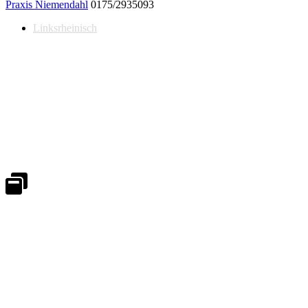
Praxis Niemendahl
0175/2935093
Linksrheinisch
Notdienst 24/7
0171 5233099
An Wochenenden und Feiertagen bitte die Bandansagen beachten.
Notdienstplan
Kernzeiten für Termine
Mo - Fr 08:30 - 18:00 Uhr
Sa 08:30 - 13:00