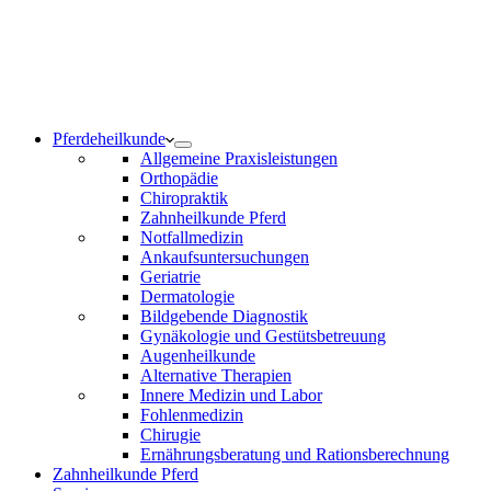
Notdienst 24/7
0171 5233099
Am Wochenende und an Feiertagen bitte die Bandansagen
beachten.
Pferdeheilkunde
Allgemeine Praxisleistungen
Orthopädie
Chiropraktik
Zahnheilkunde Pferd
Notfallmedizin
Ankaufsuntersuchungen
Geriatrie
Dermatologie
Bildgebende Diagnostik
Gynäkologie und Gestütsbetreuung
Augenheilkunde
Alternative Therapien
Innere Medizin und Labor
Fohlenmedizin
Chirugie
Ernährungsberatung und Rationsberechnung
Zahnheilkunde Pferd