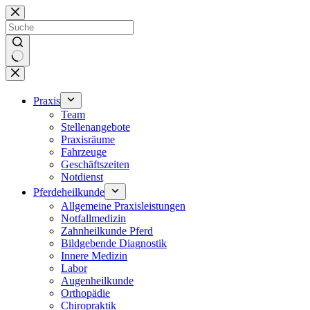
Zum
Inhalt
springen
Keine
Ergebnisse
Praxis
Team
Stellenangebote
Praxisräume
Fahrzeuge
Geschäftszeiten
Notdienst
Pferdeheilkunde
Allgemeine Praxisleistungen
Notfallmedizin
Zahnheilkunde Pferd
Bildgebende Diagnostik
Innere Medizin
Labor
Augenheilkunde
Orthopädie
Chiropraktik