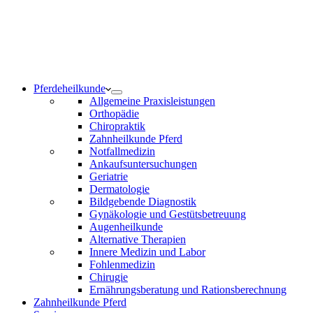
Notdienst 24/7
0171 5233099
Am Wochenende und an Feiertagen bitte die Bandansagen
beachten.
Pferdeheilkunde
Allgemeine Praxisleistungen
Orthopädie
Chiropraktik
Zahnheilkunde Pferd
Notfallmedizin
Ankaufsuntersuchungen
Geriatrie
Dermatologie
Bildgebende Diagnostik
Gynäkologie und Gestütsbetreuung
Augenheilkunde
Alternative Therapien
Innere Medizin und Labor
Fohlenmedizin
Chirugie
Ernährungsberatung und Rationsberechnung
Zahnheilkunde Pferd