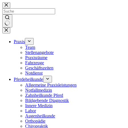
Zum
Inhalt
springen
Keine
Ergebnisse
Praxis
Team
Stellenangebote
Praxisräume
Fahrzeuge
Geschäftszeiten
Notdienst
Pferdeheilkunde
Allgemeine Praxisleistungen
Notfallmedizin
Zahnheilkunde Pferd
Bildgebende Diagnostik
Innere Medizin
Labor
Augenheilkunde
Orthopädie
Chiropraktik