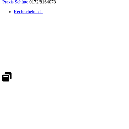
Praxis Schütte
0172/8164078
Rechtsrheinisch
Notdienst 24/7
0171 5233099
An Wochenenden und Feiertagen bitte die Bandansagen beachten.
Notdienstplan
Kernzeiten für Termine
Mo - Fr 08:30 - 18:00 Uhr
Sa 08:30 - 13:00