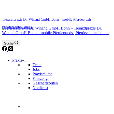
0171 5233099
Am Wochenende und an Feiertagen bitte die Bandansagen beachten.
Tierarztpraxis Dr. Winand GmbH Bonn - mobile Pferdepraxis |
Pferdezahnheilkunde
Suche
Praxis
Team
Jobs
Praxisräume
Fahrzeuge
Geschäftszeiten
Notdienst