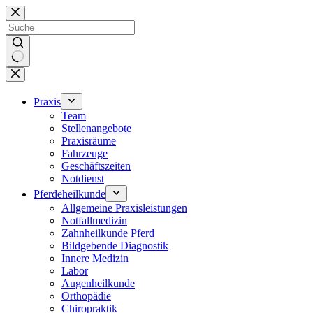
Zum
Inhalt
springen
Keine
Ergebnisse
Praxis
Team
Stellenangebote
Praxisräume
Fahrzeuge
Geschäftszeiten
Notdienst
Pferdeheilkunde
Allgemeine Praxisleistungen
Notfallmedizin
Zahnheilkunde Pferd
Bildgebende Diagnostik
Innere Medizin
Labor
Augenheilkunde
Orthopädie
Chiropraktik