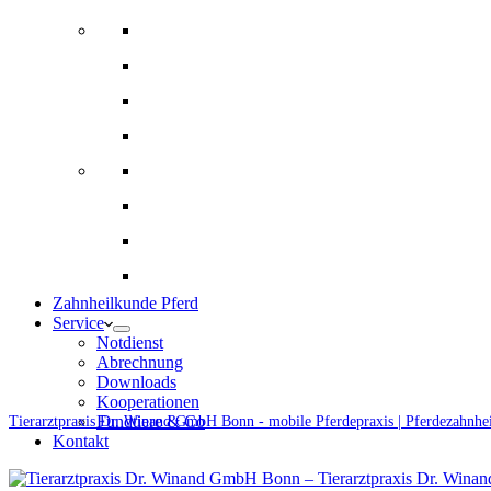
Bildgebende Diagnostik
Gynäkologie und Gestütsbetreuung
Augenheilkunde
Alternative Therapien
Innere Medizin und Labor
Fohlenmedizin
Chirugie
Ernährungsberatung und Rationsberechnung
Zahnheilkunde Pferd
Service
Notdienst
Abrechnung
Downloads
Kooperationen
Fundtiere & Co
Tierarztpraxis Dr. Winand GmbH Bonn - mobile Pferdepraxis | Pferdezahnhe
Kontakt