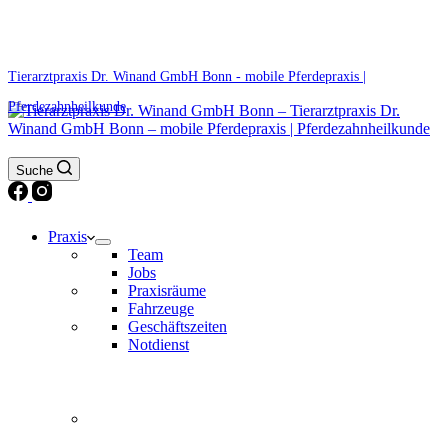
0171 5233099
Am Wochenende und an Feiertagen bitte die Bandansagen beachten.
Tierarztpraxis Dr. Winand GmbH Bonn - mobile Pferdepraxis |
Pferdezahnheilkunde
Suche
Praxis
Team
Jobs
Praxisräume
Fahrzeuge
Geschäftszeiten
Notdienst