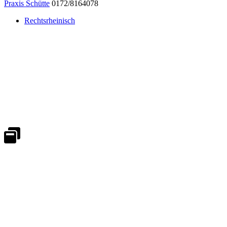
Praxis Schütte
0172/8164078
Rechtsrheinisch
Notdienst 24/7
0171 5233099
An Wochenenden und Feiertagen bitte die Bandansagen beachten.
Notdienstplan
Kernzeiten für Termine
Mo - Fr 08:30 - 18:00 Uhr
Sa 08:30 - 13:00