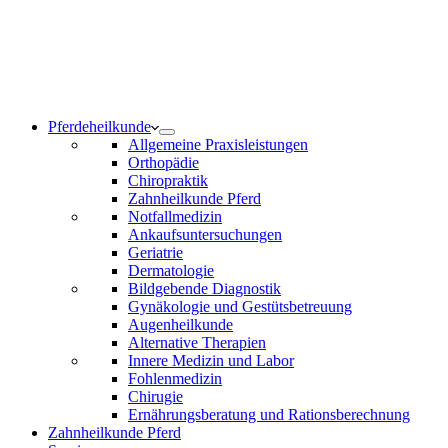
Notdienst 24/7
0171 5233099
Am Wochenende und an Feiertagen bitte die Bandansagen
beachten.
Pferdeheilkunde
Allgemeine Praxisleistungen
Orthopädie
Chiropraktik
Zahnheilkunde Pferd
Notfallmedizin
Ankaufsuntersuchungen
Geriatrie
Dermatologie
Bildgebende Diagnostik
Gynäkologie und Gestütsbetreuung
Augenheilkunde
Alternative Therapien
Innere Medizin und Labor
Fohlenmedizin
Chirugie
Ernährungsberatung und Rationsberechnung
Zahnheilkunde Pferd