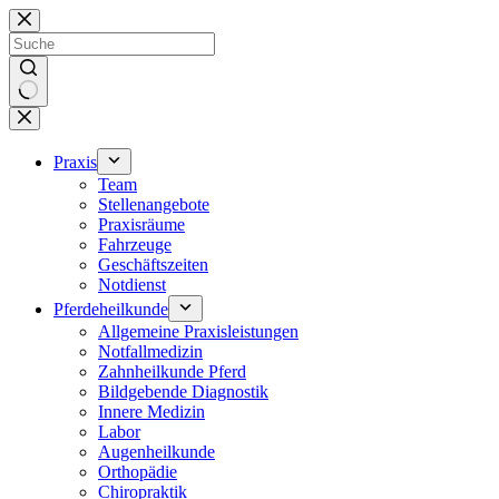
Zum
Inhalt
springen
Keine
Ergebnisse
Praxis
Team
Stellenangebote
Praxisräume
Fahrzeuge
Geschäftszeiten
Notdienst
Pferdeheilkunde
Allgemeine Praxisleistungen
Notfallmedizin
Zahnheilkunde Pferd
Bildgebende Diagnostik
Innere Medizin
Labor
Augenheilkunde
Orthopädie
Chiropraktik