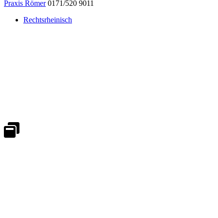
Praxis Römer
0171/520 9011
Rechtsrheinisch
Notdienst 24/7
0171 5233099
An Wochenenden und Feiertagen bitte die Bandansagen beachten.
Notdienstplan
Kernzeiten für Termine
Mo - Fr 08:30 - 18:00 Uhr
Sa 08:30 - 13:00