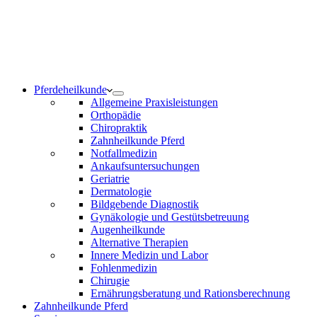
Notdienst 24/7
0171 5233099
Am Wochenende und an Feiertagen bitte die Bandansagen
beachten.
Pferdeheilkunde
Allgemeine Praxisleistungen
Orthopädie
Chiropraktik
Zahnheilkunde Pferd
Notfallmedizin
Ankaufsuntersuchungen
Geriatrie
Dermatologie
Bildgebende Diagnostik
Gynäkologie und Gestütsbetreuung
Augenheilkunde
Alternative Therapien
Innere Medizin und Labor
Fohlenmedizin
Chirugie
Ernährungsberatung und Rationsberechnung
Zahnheilkunde Pferd