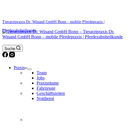
0171 5233099
Am Wochenende und an Feiertagen bitte die Bandansagen beachten.
Tierarztpraxis Dr. Winand GmbH Bonn - mobile Pferdepraxis |
Pferdezahnheilkunde
Suche
Praxis
Team
Jobs
Praxisräume
Fahrzeuge
Geschäftszeiten
Notdienst