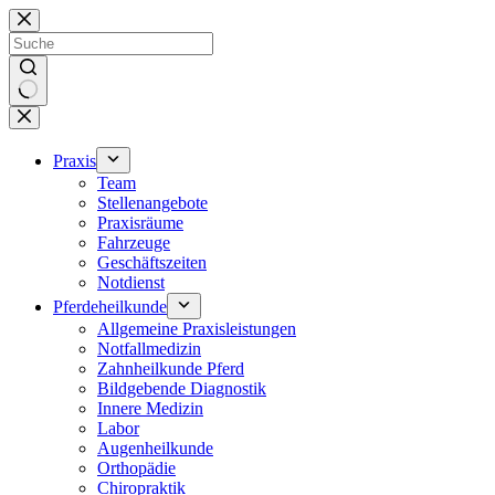
Zum
Inhalt
springen
Keine
Ergebnisse
Praxis
Team
Stellenangebote
Praxisräume
Fahrzeuge
Geschäftszeiten
Notdienst
Pferdeheilkunde
Allgemeine Praxisleistungen
Notfallmedizin
Zahnheilkunde Pferd
Bildgebende Diagnostik
Innere Medizin
Labor
Augenheilkunde
Orthopädie
Chiropraktik