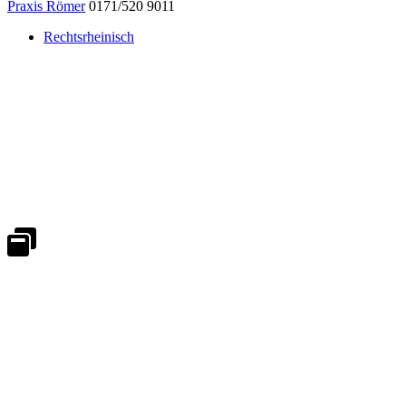
Praxis Römer
0171/520 9011
Rechtsrheinisch
Notdienst 24/7
0171 5233099
An Wochenenden und Feiertagen bitte die Bandansagen beachten.
Notdienstplan
Kernzeiten für Termine
Mo - Fr 08:30 - 18:00 Uhr
Sa 08:30 - 13:00