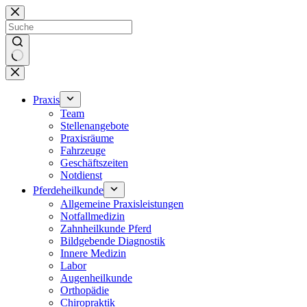
Zum
Inhalt
springen
Keine
Ergebnisse
Praxis
Team
Stellenangebote
Praxisräume
Fahrzeuge
Geschäftszeiten
Notdienst
Pferdeheilkunde
Allgemeine Praxisleistungen
Notfallmedizin
Zahnheilkunde Pferd
Bildgebende Diagnostik
Innere Medizin
Labor
Augenheilkunde
Orthopädie
Chiropraktik