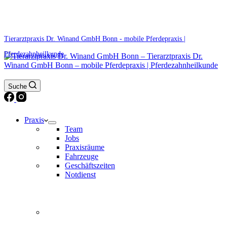
0171 5233099
Am Wochenende und an Feiertagen bitte die Bandansagen beachten.
Tierarztpraxis Dr. Winand GmbH Bonn - mobile Pferdepraxis |
Pferdezahnheilkunde
Suche
Praxis
Team
Jobs
Praxisräume
Fahrzeuge
Geschäftszeiten
Notdienst