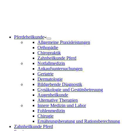
Notdienst 24/7
0171 5233099
Am Wochenende und an Feiertagen bitte die Bandansagen
beachten.
Pferdeheilkunde
Allgemeine Praxisleistungen
Orthopädie
Chiropraktik
Zahnheilkunde Pferd
Notfallmedizin
Ankaufsuntersuchungen
Geriatrie
Dermatologie
Bildgebende Diagnostik
Gynäkologie und Gestütsbetreuung
Augenheilkunde
Alternative Therapien
Innere Medizin und Labor
Fohlenmedizin
Chirugie
Ernährungsberatung und Rationsberechnung
Zahnheilkunde Pferd