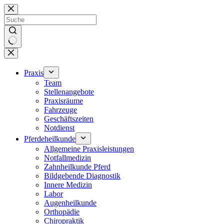
Zum
Inhalt
springen
Keine
Ergebnisse
Praxis
Team
Stellenangebote
Praxisräume
Fahrzeuge
Geschäftszeiten
Notdienst
Pferdeheilkunde
Allgemeine Praxisleistungen
Notfallmedizin
Zahnheilkunde Pferd
Bildgebende Diagnostik
Innere Medizin
Labor
Augenheilkunde
Orthopädie
Chiropraktik