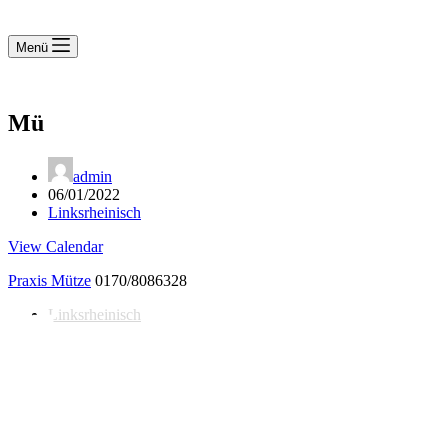
Menü
Mü
admin
06/01/2022
Linksrheinisch
View Calendar
Praxis Mütze
0170/8086328
Linksrheinisch
Notdienst 24/7
0171 5233099