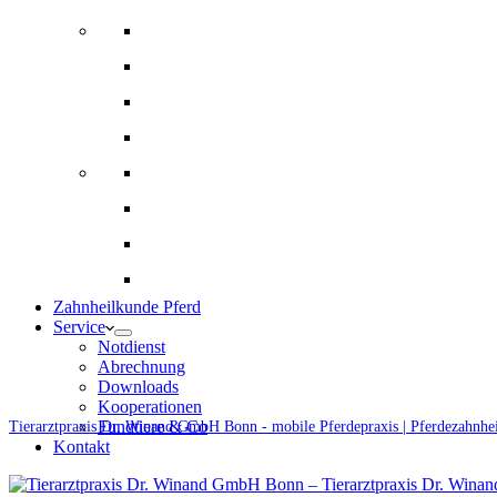
Bildgebende Diagnostik
Gynäkologie und Gestütsbetreuung
Augenheilkunde
Alternative Therapien
Innere Medizin und Labor
Fohlenmedizin
Chirugie
Ernährungsberatung und Rationsberechnung
Zahnheilkunde Pferd
Service
Notdienst
Abrechnung
Downloads
Kooperationen
Fundtiere & Co
Tierarztpraxis Dr. Winand GmbH Bonn - mobile Pferdepraxis | Pferdezahnhe
Kontakt