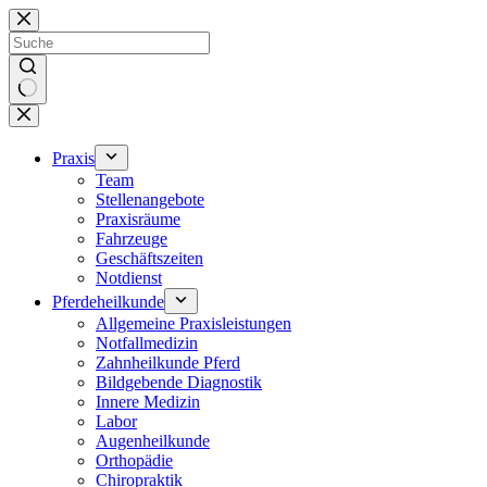
Zum
Inhalt
springen
Keine
Ergebnisse
Praxis
Team
Stellenangebote
Praxisräume
Fahrzeuge
Geschäftszeiten
Notdienst
Pferdeheilkunde
Allgemeine Praxisleistungen
Notfallmedizin
Zahnheilkunde Pferd
Bildgebende Diagnostik
Innere Medizin
Labor
Augenheilkunde
Orthopädie
Chiropraktik