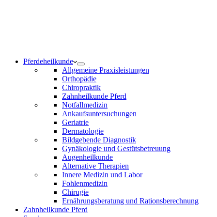
Notdienst 24/7
0171 5233099
Am Wochenende und an Feiertagen bitte die Bandansagen
beachten.
Pferdeheilkunde
Allgemeine Praxisleistungen
Orthopädie
Chiropraktik
Zahnheilkunde Pferd
Notfallmedizin
Ankaufsuntersuchungen
Geriatrie
Dermatologie
Bildgebende Diagnostik
Gynäkologie und Gestütsbetreuung
Augenheilkunde
Alternative Therapien
Innere Medizin und Labor
Fohlenmedizin
Chirugie
Ernährungsberatung und Rationsberechnung
Zahnheilkunde Pferd