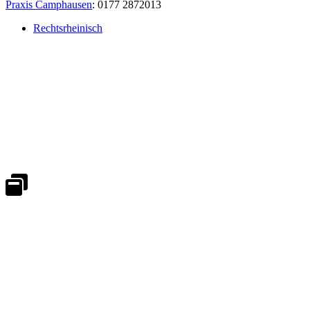
Praxis Camphausen
: 0177 2872013
Rechtsrheinisch
Notdienst 24/7
0171 5233099
An Wochenenden und Feiertagen bitte die Bandansagen beachten.
Notdienstplan
Kernzeiten für Termine
Mo - Fr 08:30 - 18:00 Uhr
Sa 08:30 - 13:00