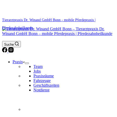
0171 5233099
Am Wochenende und an Feiertagen bitte die Bandansagen beachten.
Tierarztpraxis Dr. Winand GmbH Bonn - mobile Pferdepraxis |
Pferdezahnheilkunde
Suche
Praxis
Team
Jobs
Praxisräume
Fahrzeuge
Geschäftszeiten
Notdienst