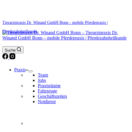
0171 5233099
Am Wochenende und an Feiertagen bitte die Bandansagen beachten.
Tierarztpraxis Dr. Winand GmbH Bonn - mobile Pferdepraxis |
Pferdezahnheilkunde
Suche
Praxis
Team
Jobs
Praxisräume
Fahrzeuge
Geschäftszeiten
Notdienst