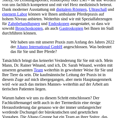
von uns fachlich kompetent und mit viel Herz medizinisch betreut.
Dank moderner Ausstattung mit
digitalem Röntgen
,
Ultraschall
und
eigenem Labor
können wir Ihnen ambulante Pferdepraxis auf
hohem Niveau anbieten. Weiterhin sind wir mit Spezialfahrzeugen
für
Zahnbehandlungen
und
Endoskopen
ausgestattet, so dass wir
sowohl
Bronchoskopien
, als auch
Gastroskopien
bei Ihnen im Stall
durchführen können.
Wir haben uns mit unserer Praxis zum Anfang des Jahres 2022
der
Altano International GmbH
angeschlossen. Was bedeutet
das für Sie und Ihre Pferde?
Tatsächlich bringt das keinerlei Veränderung für Sie mit sich. Mein
Mann, Dr. Rainer Winand, und ich, Dr. Sarah Winand, werden mit
unserem gesamten
Team
weiterhin in gewohnter Weise für Sie und
Ihre Tiere da sein. Die kaufmännische Leitung der Praxis ist in
diesem Zuge auf mich übergegangen, aber mein Hauptaugenmerk
wird -wie auch das meines Mannes- weiterhin auf der Arbeit am
tierischen Patienten liegen.
Warum haben wir uns zu diesem Schritt entschlossen? Der
Fachkräftemangel stellt auch in der Tiermedizin eine riesige
Herausforderung dar genauso wie der immer umfangreicher
werdende Dschungel der bürokratischen und gesetzlichen
Vorgaben. Die Altano Gruppe hat ein Team an ihrer Spitze, das,