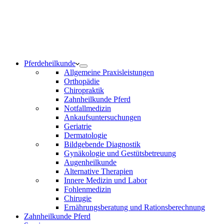
Notdienst 24/7
0171 5233099
Am Wochenende und an Feiertagen bitte die Bandansagen
beachten.
Pferdeheilkunde
Allgemeine Praxisleistungen
Orthopädie
Chiropraktik
Zahnheilkunde Pferd
Notfallmedizin
Ankaufsuntersuchungen
Geriatrie
Dermatologie
Bildgebende Diagnostik
Gynäkologie und Gestütsbetreuung
Augenheilkunde
Alternative Therapien
Innere Medizin und Labor
Fohlenmedizin
Chirugie
Ernährungsberatung und Rationsberechnung
Zahnheilkunde Pferd