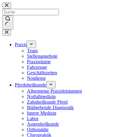
Zum
Inhalt
springen
Keine
Ergebnisse
Praxis
Team
Stellenangebote
Praxisräume
Fahrzeuge
Geschäftszeiten
Notdienst
Pferdeheilkunde
Allgemeine Praxisleistungen
Notfallmedizin
Zahnheilkunde Pferd
Bildgebende Diagnostik
Innere Medizin
Labor
Augenheilkunde
Orthopädie
Chiropraktik