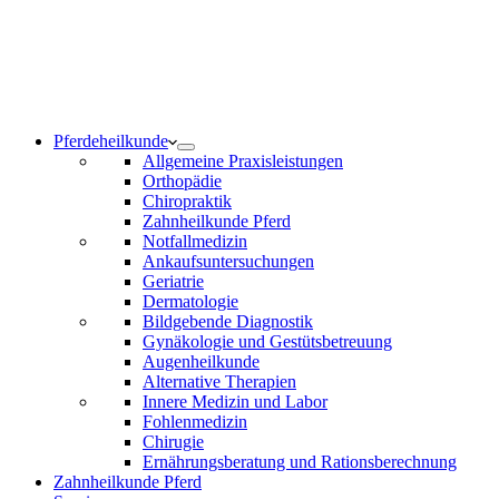
Notdienst 24/7
0171 5233099
Am Wochenende und an Feiertagen bitte die Bandansagen
beachten.
Pferdeheilkunde
Allgemeine Praxisleistungen
Orthopädie
Chiropraktik
Zahnheilkunde Pferd
Notfallmedizin
Ankaufsuntersuchungen
Geriatrie
Dermatologie
Bildgebende Diagnostik
Gynäkologie und Gestütsbetreuung
Augenheilkunde
Alternative Therapien
Innere Medizin und Labor
Fohlenmedizin
Chirugie
Ernährungsberatung und Rationsberechnung
Zahnheilkunde Pferd