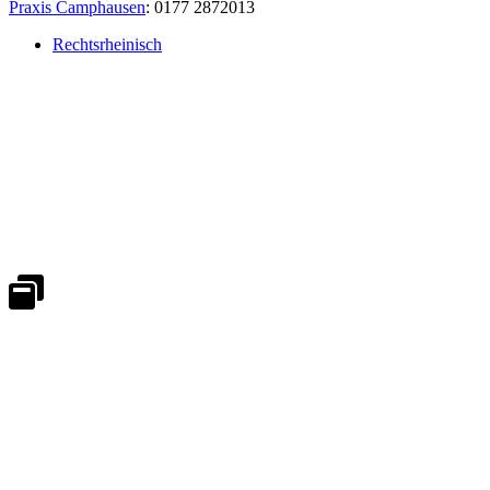
Praxis Camphausen
: 0177 2872013
Rechtsrheinisch
Notdienst 24/7
0171 5233099
An Wochenenden und Feiertagen bitte die Bandansagen beachten.
Notdienstplan
Kernzeiten für Termine
Mo - Fr 08:30 - 18:00 Uhr
Sa 08:30 - 13:00