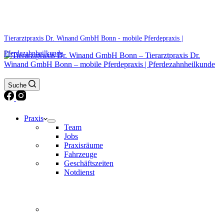
0171 5233099
Am Wochenende und an Feiertagen bitte die Bandansagen beachten.
Tierarztpraxis Dr. Winand GmbH Bonn - mobile Pferdepraxis |
Pferdezahnheilkunde
Suche
Praxis
Team
Jobs
Praxisräume
Fahrzeuge
Geschäftszeiten
Notdienst