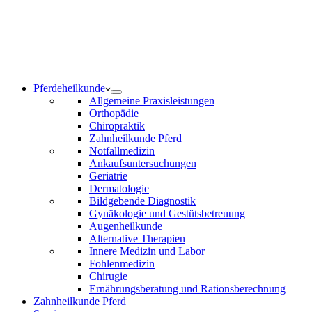
Notdienst 24/7
0171 5233099
Am Wochenende und an Feiertagen bitte die Bandansagen
beachten.
Pferdeheilkunde
Allgemeine Praxisleistungen
Orthopädie
Chiropraktik
Zahnheilkunde Pferd
Notfallmedizin
Ankaufsuntersuchungen
Geriatrie
Dermatologie
Bildgebende Diagnostik
Gynäkologie und Gestütsbetreuung
Augenheilkunde
Alternative Therapien
Innere Medizin und Labor
Fohlenmedizin
Chirugie
Ernährungsberatung und Rationsberechnung
Zahnheilkunde Pferd