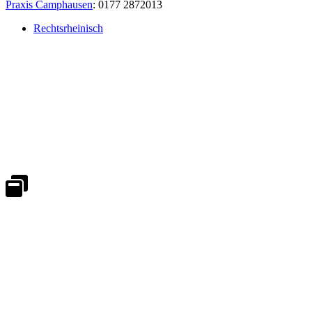
Praxis Camphausen
: 0177 2872013
Rechtsrheinisch
Notdienst 24/7
0171 5233099
An Wochenenden und Feiertagen bitte die Bandansagen beachten.
Notdienstplan
Kernzeiten für Termine
Mo - Fr 08:30 - 18:00 Uhr
Sa 08:30 - 13:00