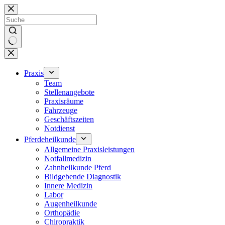
Zum
Inhalt
springen
Keine
Ergebnisse
Praxis
Team
Stellenangebote
Praxisräume
Fahrzeuge
Geschäftszeiten
Notdienst
Pferdeheilkunde
Allgemeine Praxisleistungen
Notfallmedizin
Zahnheilkunde Pferd
Bildgebende Diagnostik
Innere Medizin
Labor
Augenheilkunde
Orthopädie
Chiropraktik