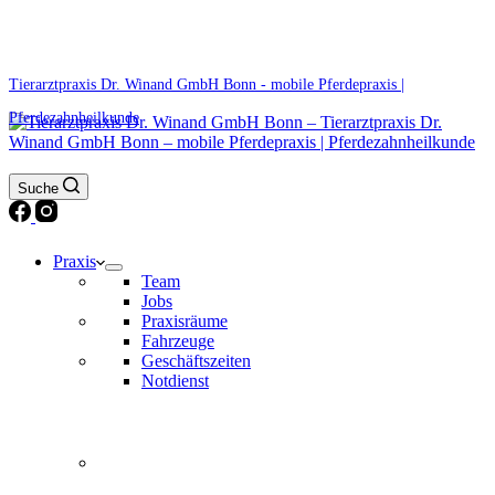
0171 5233099
Am Wochenende und an Feiertagen bitte die Bandansagen beachten.
Tierarztpraxis Dr. Winand GmbH Bonn - mobile Pferdepraxis |
Pferdezahnheilkunde
Suche
Praxis
Team
Jobs
Praxisräume
Fahrzeuge
Geschäftszeiten
Notdienst