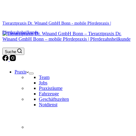
0171 5233099
Am Wochenende und an Feiertagen bitte die Bandansagen beachten.
Tierarztpraxis Dr. Winand GmbH Bonn - mobile Pferdepraxis |
Pferdezahnheilkunde
Suche
Praxis
Team
Jobs
Praxisräume
Fahrzeuge
Geschäftszeiten
Notdienst