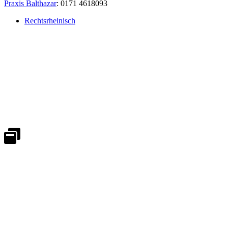
Praxis Balthazar
: 0171 4618093
Rechtsrheinisch
Notdienst 24/7
0171 5233099
An Wochenenden und Feiertagen bitte die Bandansagen beachten.
Notdienstplan
Kernzeiten für Termine
Mo - Fr 08:30 - 18:00 Uhr
Sa 08:30 - 13:00