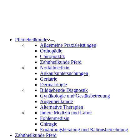
Notdienst 24/7
0171 5233099
Am Wochenende und an Feiertagen bitte die Bandansagen
beachten.
Pferdeheilkunde
Allgemeine Praxisleistungen
Orthopädie
Chiropraktik
Zahnheilkunde Pferd
Notfallmedizin
Ankaufsuntersuchungen
Geriatrie
Dermatologie
Bildgebende Diagnostik
Gynäkologie und Gestütsbetreuung
Augenheilkunde
Alternative Therapien
Innere Medizin und Labor
Fohlenmedizin
Chirugie
Ernährungsberatung und Rationsberechnung
Zahnheilkunde Pferd