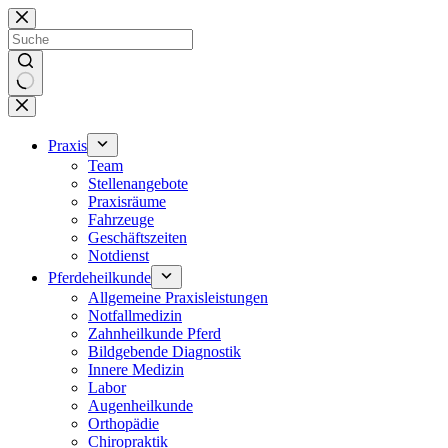
Zum
Inhalt
springen
Keine
Ergebnisse
Praxis
Team
Stellenangebote
Praxisräume
Fahrzeuge
Geschäftszeiten
Notdienst
Pferdeheilkunde
Allgemeine Praxisleistungen
Notfallmedizin
Zahnheilkunde Pferd
Bildgebende Diagnostik
Innere Medizin
Labor
Augenheilkunde
Orthopädie
Chiropraktik