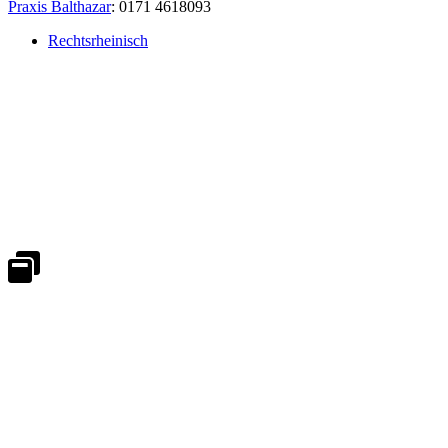
Praxis Balthazar
: 0171 4618093
Rechtsrheinisch
Notdienst 24/7
0171 5233099
An Wochenenden und Feiertagen bitte die Bandansagen beachten.
Notdienstplan
Kernzeiten für Termine
Mo - Fr 08:30 - 18:00 Uhr
Sa 08:30 - 13:00