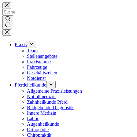
Zum
Inhalt
springen
Keine
Ergebnisse
Praxis
Team
Stellenangebote
Praxisräume
Fahrzeuge
Geschäftszeiten
Notdienst
Pferdeheilkunde
Allgemeine Praxisleistungen
Notfallmedizin
Zahnheilkunde Pferd
Bildgebende Diagnostik
Innere Medizin
Labor
Augenheilkunde
Orthopädie
Chiropraktik