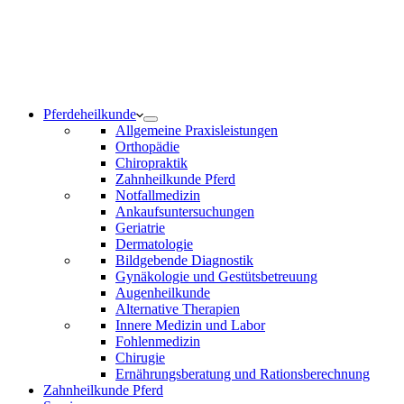
Notdienst 24/7
0171 5233099
Am Wochenende und an Feiertagen bitte die Bandansagen
beachten.
Pferdeheilkunde
Allgemeine Praxisleistungen
Orthopädie
Chiropraktik
Zahnheilkunde Pferd
Notfallmedizin
Ankaufsuntersuchungen
Geriatrie
Dermatologie
Bildgebende Diagnostik
Gynäkologie und Gestütsbetreuung
Augenheilkunde
Alternative Therapien
Innere Medizin und Labor
Fohlenmedizin
Chirugie
Ernährungsberatung und Rationsberechnung
Zahnheilkunde Pferd