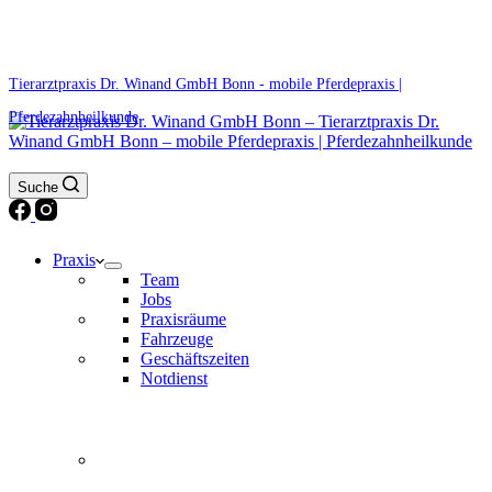
0171 5233099
Am Wochenende und an Feiertagen bitte die Bandansagen beachten.
Tierarztpraxis Dr. Winand GmbH Bonn - mobile Pferdepraxis |
Pferdezahnheilkunde
Suche
Praxis
Team
Jobs
Praxisräume
Fahrzeuge
Geschäftszeiten
Notdienst