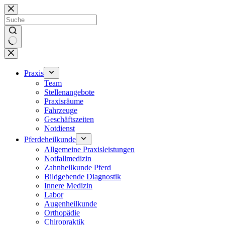
Zum
Inhalt
springen
Keine
Ergebnisse
Praxis
Team
Stellenangebote
Praxisräume
Fahrzeuge
Geschäftszeiten
Notdienst
Pferdeheilkunde
Allgemeine Praxisleistungen
Notfallmedizin
Zahnheilkunde Pferd
Bildgebende Diagnostik
Innere Medizin
Labor
Augenheilkunde
Orthopädie
Chiropraktik