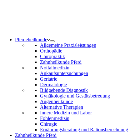
Notdienst 24/7
0171 5233099
Am Wochenende und an Feiertagen bitte die Bandansagen
beachten.
Pferdeheilkunde
Allgemeine Praxisleistungen
Orthopädie
Chiropraktik
Zahnheilkunde Pferd
Notfallmedizin
Ankaufsuntersuchungen
Geriatrie
Dermatologie
Bildgebende Diagnostik
Gynäkologie und Gestütsbetreuung
Augenheilkunde
Alternative Therapien
Innere Medizin und Labor
Fohlenmedizin
Chirugie
Ernährungsberatung und Rationsberechnung
Zahnheilkunde Pferd