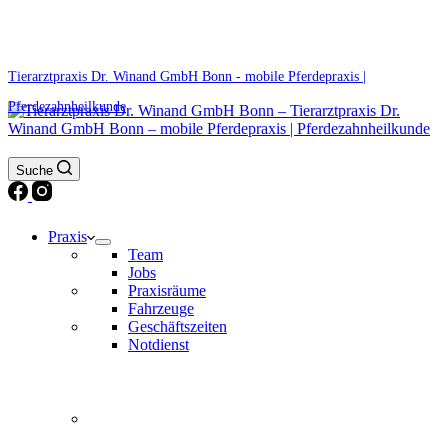
0171 5233099
Am Wochenende und an Feiertagen bitte die Bandansagen beachten.
Tierarztpraxis Dr. Winand GmbH Bonn - mobile Pferdepraxis |
Pferdezahnheilkunde
Suche
Praxis
Team
Jobs
Praxisräume
Fahrzeuge
Geschäftszeiten
Notdienst