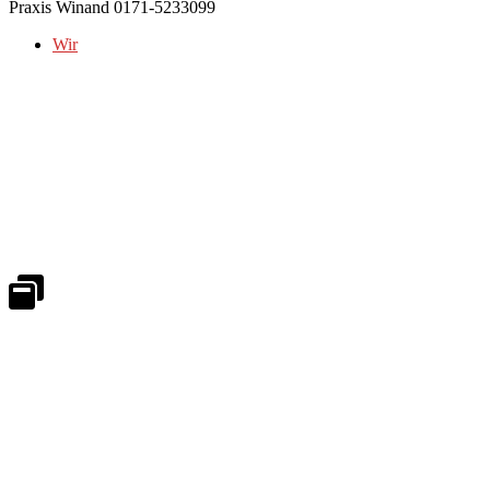
Praxis Winand 0171-5233099
Wir
Notdienst 24/7
0171 5233099
An Wochenenden und Feiertagen bitte die Bandansagen beachten.
Notdienstplan
Kernzeiten für Termine
Mo - Fr 08:30 - 18:00 Uhr
Sa 08:30 - 13:00