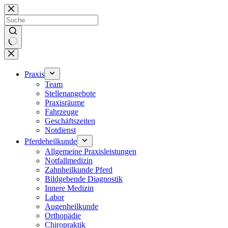
Zum
Inhalt
springen
Keine
Ergebnisse
Praxis
Team
Stellenangebote
Praxisräume
Fahrzeuge
Geschäftszeiten
Notdienst
Pferdeheilkunde
Allgemeine Praxisleistungen
Notfallmedizin
Zahnheilkunde Pferd
Bildgebende Diagnostik
Innere Medizin
Labor
Augenheilkunde
Orthopädie
Chiropraktik