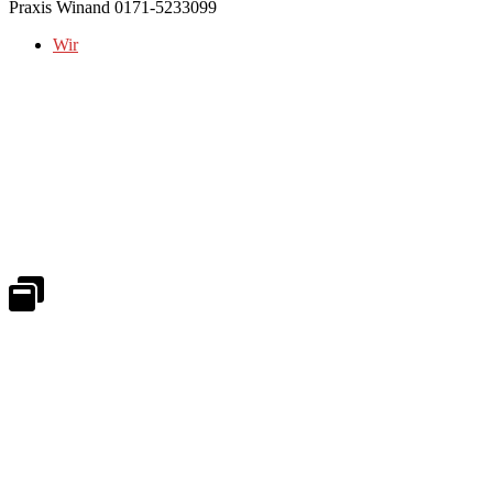
Praxis Winand 0171-5233099
Wir
Notdienst 24/7
0171 5233099
An Wochenenden und Feiertagen bitte die Bandansagen beachten.
Notdienstplan
Kernzeiten für Termine
Mo - Fr 08:30 - 18:00 Uhr
Sa 08:30 - 13:00