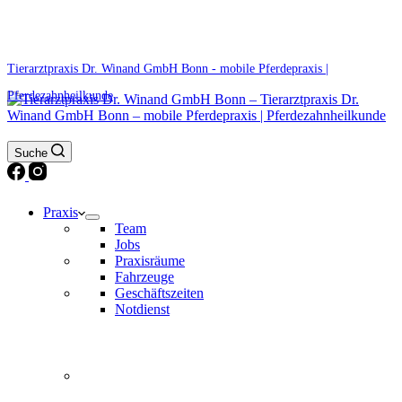
0171 5233099
Am Wochenende und an Feiertagen bitte die Bandansagen beachten.
Tierarztpraxis Dr. Winand GmbH Bonn - mobile Pferdepraxis |
Pferdezahnheilkunde
Suche
Praxis
Team
Jobs
Praxisräume
Fahrzeuge
Geschäftszeiten
Notdienst