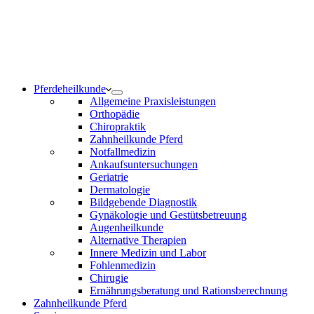
Notdienst 24/7
0171 5233099
Am Wochenende und an Feiertagen bitte die Bandansagen
beachten.
Pferdeheilkunde
Allgemeine Praxisleistungen
Orthopädie
Chiropraktik
Zahnheilkunde Pferd
Notfallmedizin
Ankaufsuntersuchungen
Geriatrie
Dermatologie
Bildgebende Diagnostik
Gynäkologie und Gestütsbetreuung
Augenheilkunde
Alternative Therapien
Innere Medizin und Labor
Fohlenmedizin
Chirugie
Ernährungsberatung und Rationsberechnung
Zahnheilkunde Pferd