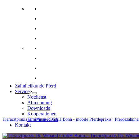
Bildgebende Diagnostik
Gynäkologie und Gestütsbetreuung
Augenheilkunde
Alternative Therapien
Innere Medizin und Labor
Fohlenmedizin
Chirugie
Ernährungsberatung und Rationsberechnung
Zahnheilkunde Pferd
Service
Notdienst
Abrechnung
Downloads
Kooperationen
Fundtiere & Co
Tierarztpraxis Dr. Winand GmbH Bonn - mobile Pferdepraxis | Pferdezahnhe
Kontakt