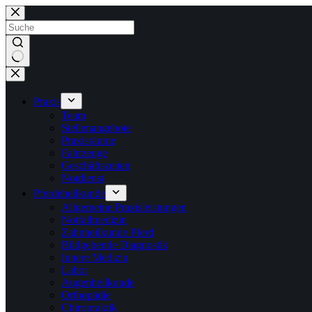
Zum
Inhalt
springen
Keine
Ergebnisse
Praxis
Team
Stellenangebote
Praxisräume
Fahrzeuge
Geschäftszeiten
Notdienst
Pferdeheilkunde
Allgemeine Praxisleistungen
Notfallmedizin
Zahnheilkunde Pferd
Bildgebende Diagnostik
Innere Medizin
Labor
Augenheilkunde
Orthopädie
Chiropraktik