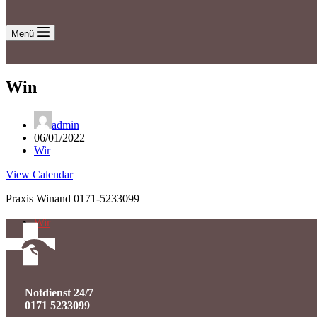
Menü
Win
admin
06/01/2022
Wir
View Calendar
Praxis Winand 0171-5233099
Wir
Notdienst 24/7
0171 5233099