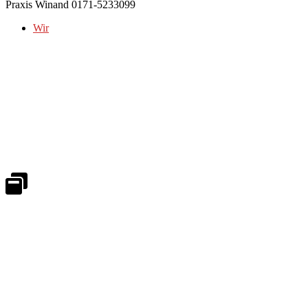
Praxis Winand 0171-5233099
Wir
Notdienst 24/7
0171 5233099
An Wochenenden und Feiertagen bitte die Bandansagen beachten.
Notdienstplan
Kernzeiten für Termine
Mo - Fr 08:30 - 18:00 Uhr
Sa 08:30 - 13:00