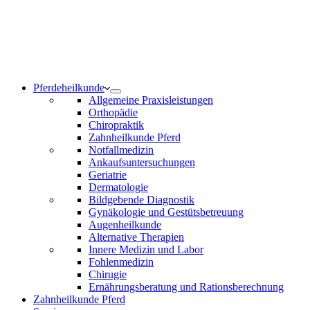
Notdienst 24/7
0171 5233099
Am Wochenende und an Feiertagen bitte die Bandansagen
beachten.
Pferdeheilkunde
Allgemeine Praxisleistungen
Orthopädie
Chiropraktik
Zahnheilkunde Pferd
Notfallmedizin
Ankaufsuntersuchungen
Geriatrie
Dermatologie
Bildgebende Diagnostik
Gynäkologie und Gestütsbetreuung
Augenheilkunde
Alternative Therapien
Innere Medizin und Labor
Fohlenmedizin
Chirugie
Ernährungsberatung und Rationsberechnung
Zahnheilkunde Pferd