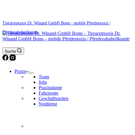
0171 5233099
Am Wochenende und an Feiertagen bitte die Bandansagen beachten.
Tierarztpraxis Dr. Winand GmbH Bonn - mobile Pferdepraxis |
Pferdezahnheilkunde
Suche
Praxis
Team
Jobs
Praxisräume
Fahrzeuge
Geschäftszeiten
Notdienst