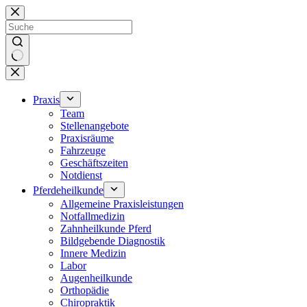
Zum
Inhalt
springen
Keine
Ergebnisse
Praxis
Team
Stellenangebote
Praxisräume
Fahrzeuge
Geschäftszeiten
Notdienst
Pferdeheilkunde
Allgemeine Praxisleistungen
Notfallmedizin
Zahnheilkunde Pferd
Bildgebende Diagnostik
Innere Medizin
Labor
Augenheilkunde
Orthopädie
Chiropraktik