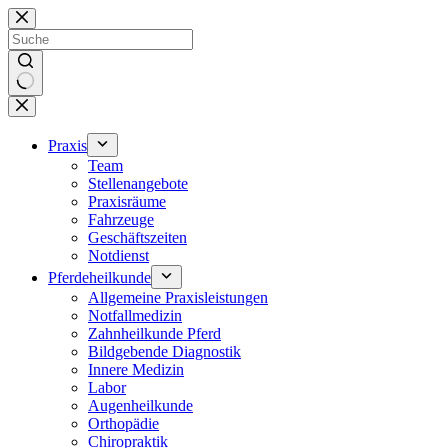
Zum
Inhalt
springen
Keine
Ergebnisse
Praxis
Team
Stellenangebote
Praxisräume
Fahrzeuge
Geschäftszeiten
Notdienst
Pferdeheilkunde
Allgemeine Praxisleistungen
Notfallmedizin
Zahnheilkunde Pferd
Bildgebende Diagnostik
Innere Medizin
Labor
Augenheilkunde
Orthopädie
Chiropraktik