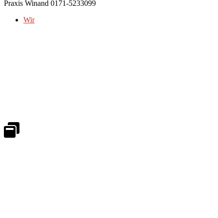
Praxis Winand 0171-5233099
Wir
Notdienst 24/7
0171 5233099
An Wochenenden und Feiertagen bitte die Bandansagen beachten.
Notdienstplan
Kernzeiten für Termine
Mo - Fr 08:30 - 18:00 Uhr
Sa 08:30 - 13:00