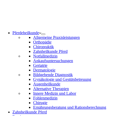
Notdienst 24/7
0171 5233099
Am Wochenende und an Feiertagen bitte die Bandansagen
beachten.
Pferdeheilkunde
Allgemeine Praxisleistungen
Orthopädie
Chiropraktik
Zahnheilkunde Pferd
Notfallmedizin
Ankaufsuntersuchungen
Geriatrie
Dermatologie
Bildgebende Diagnostik
Gynäkologie und Gestütsbetreuung
Augenheilkunde
Alternative Therapien
Innere Medizin und Labor
Fohlenmedizin
Chirugie
Ernährungsberatung und Rationsberechnung
Zahnheilkunde Pferd