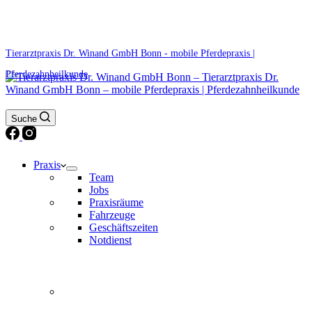
0171 5233099
Am Wochenende und an Feiertagen bitte die Bandansagen beachten.
Tierarztpraxis Dr. Winand GmbH Bonn - mobile Pferdepraxis |
Pferdezahnheilkunde
Suche
Praxis
Team
Jobs
Praxisräume
Fahrzeuge
Geschäftszeiten
Notdienst