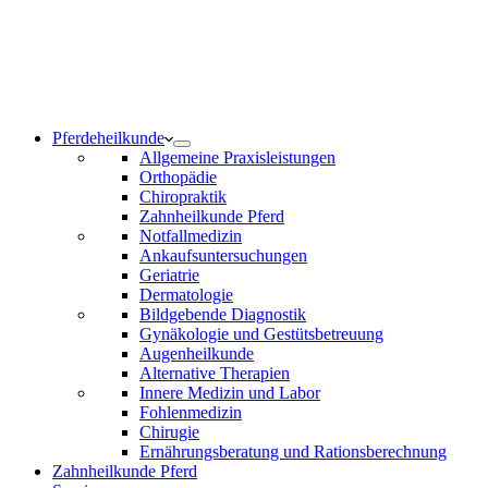
Notdienst 24/7
0171 5233099
Am Wochenende und an Feiertagen bitte die Bandansagen
beachten.
Pferdeheilkunde
Allgemeine Praxisleistungen
Orthopädie
Chiropraktik
Zahnheilkunde Pferd
Notfallmedizin
Ankaufsuntersuchungen
Geriatrie
Dermatologie
Bildgebende Diagnostik
Gynäkologie und Gestütsbetreuung
Augenheilkunde
Alternative Therapien
Innere Medizin und Labor
Fohlenmedizin
Chirugie
Ernährungsberatung und Rationsberechnung
Zahnheilkunde Pferd