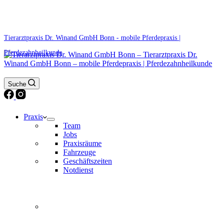
0171 5233099
Am Wochenende und an Feiertagen bitte die Bandansagen beachten.
Tierarztpraxis Dr. Winand GmbH Bonn - mobile Pferdepraxis |
Pferdezahnheilkunde
Suche
Praxis
Team
Jobs
Praxisräume
Fahrzeuge
Geschäftszeiten
Notdienst