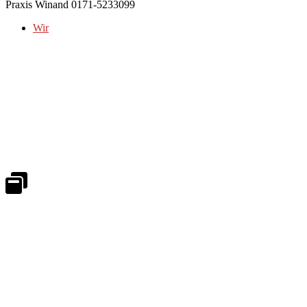
Praxis Winand 0171-5233099
Wir
Notdienst 24/7
0171 5233099
An Wochenenden und Feiertagen bitte die Bandansagen beachten.
Notdienstplan
Kernzeiten für Termine
Mo - Fr 08:30 - 18:00 Uhr
Sa 08:30 - 13:00