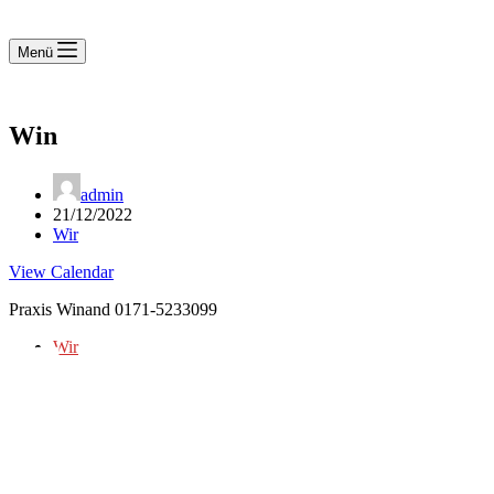
Menü
Win
admin
21/12/2022
Wir
View Calendar
Praxis Winand 0171-5233099
Wir
Notdienst 24/7
0171 5233099