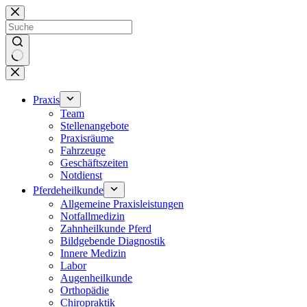
Zum
Inhalt
springen
Keine
Ergebnisse
Praxis
Team
Stellenangebote
Praxisräume
Fahrzeuge
Geschäftszeiten
Notdienst
Pferdeheilkunde
Allgemeine Praxisleistungen
Notfallmedizin
Zahnheilkunde Pferd
Bildgebende Diagnostik
Innere Medizin
Labor
Augenheilkunde
Orthopädie
Chiropraktik