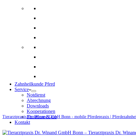
Bildgebende Diagnostik
Gynäkologie und Gestütsbetreuung
Augenheilkunde
Alternative Therapien
Innere Medizin und Labor
Fohlenmedizin
Chirugie
Ernährungsberatung und Rationsberechnung
Zahnheilkunde Pferd
Service
Notdienst
Abrechnung
Downloads
Kooperationen
Fundtiere & Co
Tierarztpraxis Dr. Winand GmbH Bonn - mobile Pferdepraxis | Pferdezahnhe
Kontakt