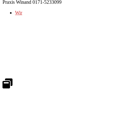
Praxis Winand 0171-5233099
Wir
Notdienst 24/7
0171 5233099
An Wochenenden und Feiertagen bitte die Bandansagen beachten.
Notdienstplan
Kernzeiten für Termine
Mo - Fr 08:30 - 18:00 Uhr
Sa 08:30 - 13:00