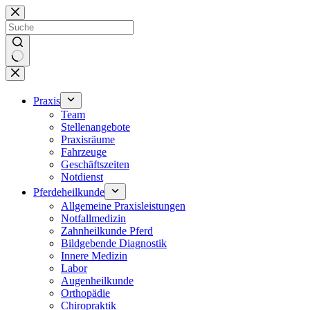
Zum
Inhalt
springen
Keine
Ergebnisse
Praxis
Team
Stellenangebote
Praxisräume
Fahrzeuge
Geschäftszeiten
Notdienst
Pferdeheilkunde
Allgemeine Praxisleistungen
Notfallmedizin
Zahnheilkunde Pferd
Bildgebende Diagnostik
Innere Medizin
Labor
Augenheilkunde
Orthopädie
Chiropraktik