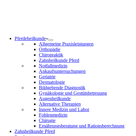
Notdienst 24/7
0171 5233099
Am Wochenende und an Feiertagen bitte die Bandansagen
beachten.
Pferdeheilkunde
Allgemeine Praxisleistungen
Orthopädie
Chiropraktik
Zahnheilkunde Pferd
Notfallmedizin
Ankaufsuntersuchungen
Geriatrie
Dermatologie
Bildgebende Diagnostik
Gynäkologie und Gestütsbetreuung
Augenheilkunde
Alternative Therapien
Innere Medizin und Labor
Fohlenmedizin
Chirugie
Ernährungsberatung und Rationsberechnung
Zahnheilkunde Pferd