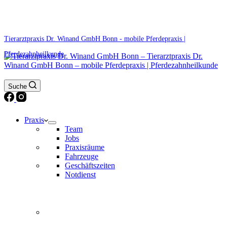
0171 5233099
Am Wochenende und an Feiertagen bitte die Bandansagen beachten.
Tierarztpraxis Dr. Winand GmbH Bonn - mobile Pferdepraxis |
Pferdezahnheilkunde
Suche
Praxis
Team
Jobs
Praxisräume
Fahrzeuge
Geschäftszeiten
Notdienst