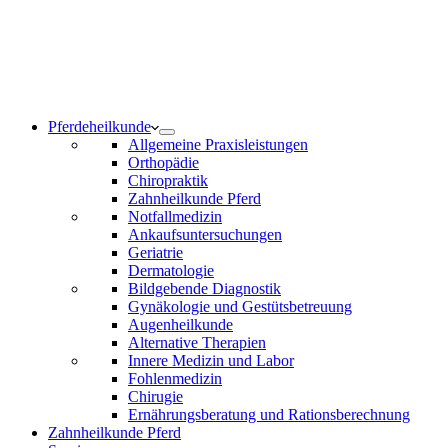
Notdienst 24/7
0171 5233099
Am Wochenende und an Feiertagen bitte die Bandansagen
beachten.
Pferdeheilkunde
Allgemeine Praxisleistungen
Orthopädie
Chiropraktik
Zahnheilkunde Pferd
Notfallmedizin
Ankaufsuntersuchungen
Geriatrie
Dermatologie
Bildgebende Diagnostik
Gynäkologie und Gestütsbetreuung
Augenheilkunde
Alternative Therapien
Innere Medizin und Labor
Fohlenmedizin
Chirugie
Ernährungsberatung und Rationsberechnung
Zahnheilkunde Pferd