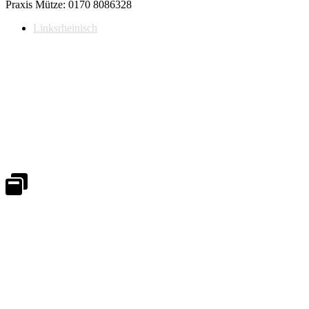
Praxis Mütze: 0170 8086328
Linksrheinisch
Notdienst 24/7
0171 5233099
An Wochenenden und Feiertagen bitte die Bandansagen beachten.
Notdienstplan
Kernzeiten für Termine
Mo - Fr 08:30 - 18:00 Uhr
Sa 08:30 - 13:00