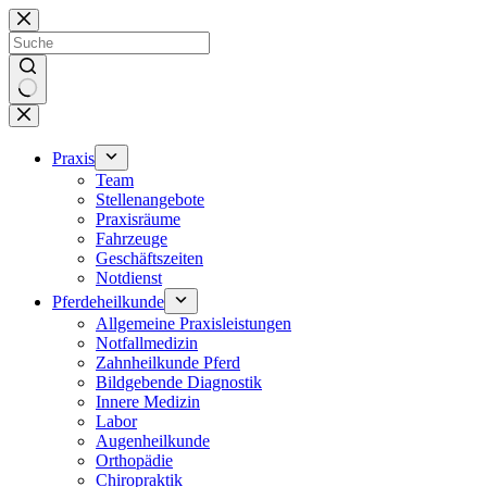
Zum
Inhalt
springen
Keine
Ergebnisse
Praxis
Team
Stellenangebote
Praxisräume
Fahrzeuge
Geschäftszeiten
Notdienst
Pferdeheilkunde
Allgemeine Praxisleistungen
Notfallmedizin
Zahnheilkunde Pferd
Bildgebende Diagnostik
Innere Medizin
Labor
Augenheilkunde
Orthopädie
Chiropraktik