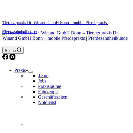
0171 5233099
Am Wochenende und an Feiertagen bitte die Bandansagen beachten.
Tierarztpraxis Dr. Winand GmbH Bonn - mobile Pferdepraxis |
Pferdezahnheilkunde
Suche
Praxis
Team
Jobs
Praxisräume
Fahrzeuge
Geschäftszeiten
Notdienst