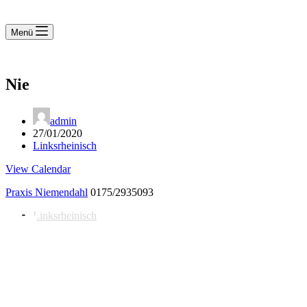
Menü
Nie
admin
27/01/2020
Linksrheinisch
View Calendar
Praxis Niemendahl
0175/2935093
Linksrheinisch
Notdienst 24/7
0171 5233099