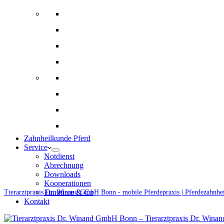
Bildgebende Diagnostik
Gynäkologie und Gestütsbetreuung
Augenheilkunde
Alternative Therapien
Innere Medizin und Labor
Fohlenmedizin
Chirugie
Ernährungsberatung und Rationsberechnung
Zahnheilkunde Pferd
Service
Notdienst
Abrechnung
Downloads
Kooperationen
Fundtiere & Co
Tierarztpraxis Dr. Winand GmbH Bonn - mobile Pferdepraxis | Pferdezahnhe
Kontakt