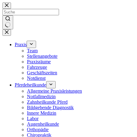
Zum
Inhalt
springen
Keine
Ergebnisse
Praxis
Team
Stellenangebote
Praxisräume
Fahrzeuge
Geschäftszeiten
Notdienst
Pferdeheilkunde
Allgemeine Praxisleistungen
Notfallmedizin
Zahnheilkunde Pferd
Bildgebende Diagnostik
Innere Medizin
Labor
Augenheilkunde
Orthopädie
Chiropraktik