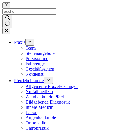
Zum
Inhalt
springen
Keine
Ergebnisse
Praxis
Team
Stellenangebote
Praxisräume
Fahrzeuge
Geschäftszeiten
Notdienst
Pferdeheilkunde
Allgemeine Praxisleistungen
Notfallmedizin
Zahnheilkunde Pferd
Bildgebende Diagnostik
Innere Medizin
Labor
Augenheilkunde
Orthopädie
Chiropraktik