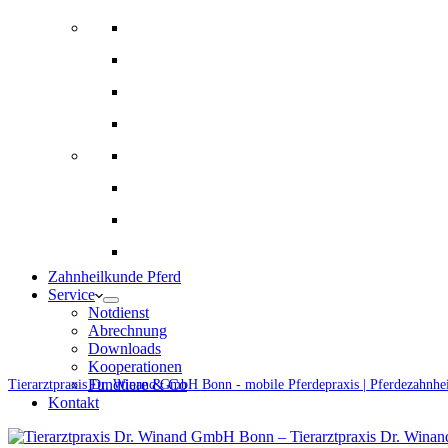
Bildgebende Diagnostik
Gynäkologie und Gestütsbetreuung
Augenheilkunde
Alternative Therapien
Innere Medizin und Labor
Fohlenmedizin
Chirugie
Ernährungsberatung und Rationsberechnung
Zahnheilkunde Pferd
Service
Notdienst
Abrechnung
Downloads
Kooperationen
Fundtiere & Co
Tierarztpraxis Dr. Winand GmbH Bonn - mobile Pferdepraxis | Pferdezahnhe
Kontakt