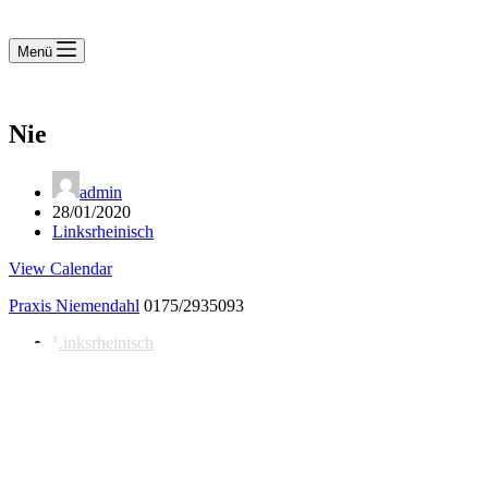
Menü
Nie
admin
28/01/2020
Linksrheinisch
View Calendar
Praxis Niemendahl
0175/2935093
Linksrheinisch
Notdienst 24/7
0171 5233099