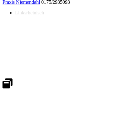
Praxis Niemendahl
0175/2935093
Linksrheinisch
Notdienst 24/7
0171 5233099
An Wochenenden und Feiertagen bitte die Bandansagen beachten.
Notdienstplan
Kernzeiten für Termine
Mo - Fr 08:30 - 18:00 Uhr
Sa 08:30 - 13:00