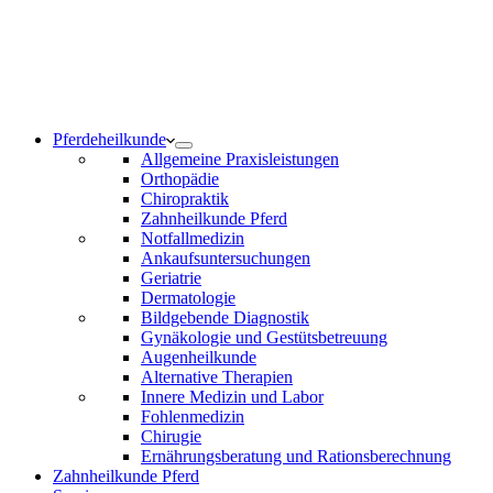
Notdienst 24/7
0171 5233099
Am Wochenende und an Feiertagen bitte die Bandansagen
beachten.
Pferdeheilkunde
Allgemeine Praxisleistungen
Orthopädie
Chiropraktik
Zahnheilkunde Pferd
Notfallmedizin
Ankaufsuntersuchungen
Geriatrie
Dermatologie
Bildgebende Diagnostik
Gynäkologie und Gestütsbetreuung
Augenheilkunde
Alternative Therapien
Innere Medizin und Labor
Fohlenmedizin
Chirugie
Ernährungsberatung und Rationsberechnung
Zahnheilkunde Pferd