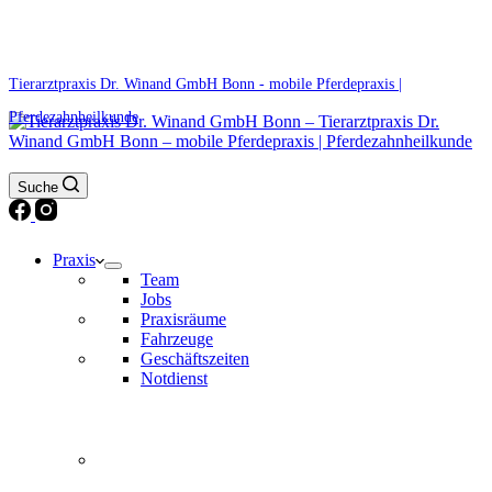
0171 5233099
Am Wochenende und an Feiertagen bitte die Bandansagen beachten.
Tierarztpraxis Dr. Winand GmbH Bonn - mobile Pferdepraxis |
Pferdezahnheilkunde
Suche
Praxis
Team
Jobs
Praxisräume
Fahrzeuge
Geschäftszeiten
Notdienst