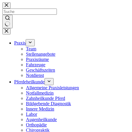
Zum
Inhalt
springen
Keine
Ergebnisse
Praxis
Team
Stellenangebote
Praxisräume
Fahrzeuge
Geschäftszeiten
Notdienst
Pferdeheilkunde
Allgemeine Praxisleistungen
Notfallmedizin
Zahnheilkunde Pferd
Bildgebende Diagnostik
Innere Medizin
Labor
Augenheilkunde
Orthopädie
Chiropraktik