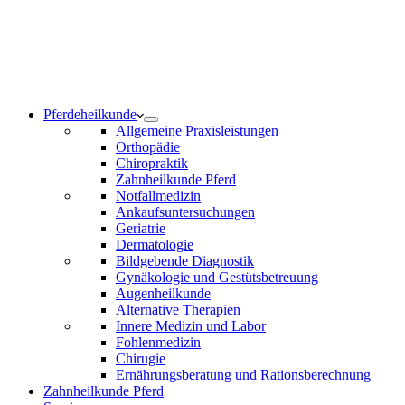
Notdienst 24/7
0171 5233099
Am Wochenende und an Feiertagen bitte die Bandansagen
beachten.
Pferdeheilkunde
Allgemeine Praxisleistungen
Orthopädie
Chiropraktik
Zahnheilkunde Pferd
Notfallmedizin
Ankaufsuntersuchungen
Geriatrie
Dermatologie
Bildgebende Diagnostik
Gynäkologie und Gestütsbetreuung
Augenheilkunde
Alternative Therapien
Innere Medizin und Labor
Fohlenmedizin
Chirugie
Ernährungsberatung und Rationsberechnung
Zahnheilkunde Pferd