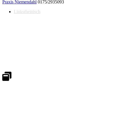
Praxis Niemendahl
0175/2935093
Linksrheinisch
Notdienst 24/7
0171 5233099
An Wochenenden und Feiertagen bitte die Bandansagen beachten.
Notdienstplan
Kernzeiten für Termine
Mo - Fr 08:30 - 18:00 Uhr
Sa 08:30 - 13:00