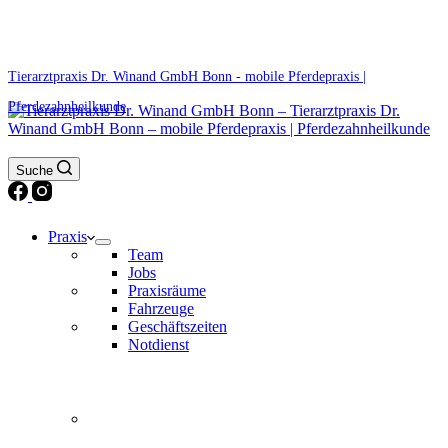
0171 5233099
Am Wochenende und an Feiertagen bitte die Bandansagen beachten.
Tierarztpraxis Dr. Winand GmbH Bonn - mobile Pferdepraxis |
Pferdezahnheilkunde
Suche
Praxis
Team
Jobs
Praxisräume
Fahrzeuge
Geschäftszeiten
Notdienst