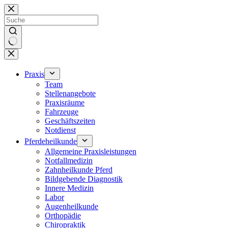
Zum
Inhalt
springen
Keine
Ergebnisse
Praxis
Team
Stellenangebote
Praxisräume
Fahrzeuge
Geschäftszeiten
Notdienst
Pferdeheilkunde
Allgemeine Praxisleistungen
Notfallmedizin
Zahnheilkunde Pferd
Bildgebende Diagnostik
Innere Medizin
Labor
Augenheilkunde
Orthopädie
Chiropraktik