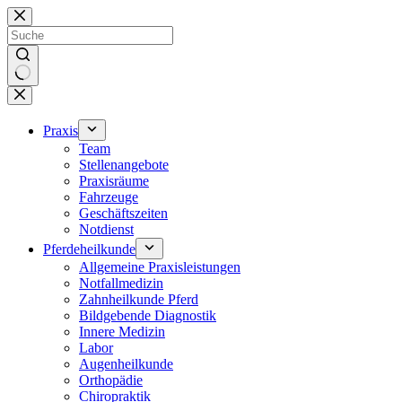
Zum
Inhalt
springen
Keine
Ergebnisse
Praxis
Team
Stellenangebote
Praxisräume
Fahrzeuge
Geschäftszeiten
Notdienst
Pferdeheilkunde
Allgemeine Praxisleistungen
Notfallmedizin
Zahnheilkunde Pferd
Bildgebende Diagnostik
Innere Medizin
Labor
Augenheilkunde
Orthopädie
Chiropraktik