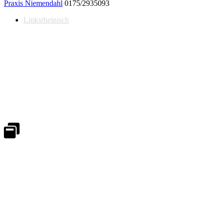
Praxis Niemendahl
0175/2935093
Linksrheinisch
Notdienst 24/7
0171 5233099
An Wochenenden und Feiertagen bitte die Bandansagen beachten.
Notdienstplan
Kernzeiten für Termine
Mo - Fr 08:30 - 18:00 Uhr
Sa 08:30 - 13:00