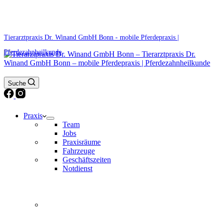
0171 5233099
Am Wochenende und an Feiertagen bitte die Bandansagen beachten.
Tierarztpraxis Dr. Winand GmbH Bonn - mobile Pferdepraxis |
Pferdezahnheilkunde
Suche
Praxis
Team
Jobs
Praxisräume
Fahrzeuge
Geschäftszeiten
Notdienst