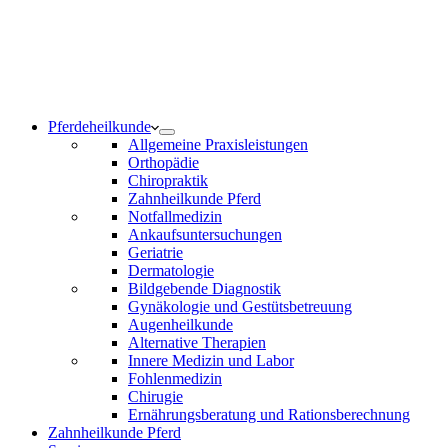
Notdienst 24/7
0171 5233099
Am Wochenende und an Feiertagen bitte die Bandansagen
beachten.
Pferdeheilkunde
Allgemeine Praxisleistungen
Orthopädie
Chiropraktik
Zahnheilkunde Pferd
Notfallmedizin
Ankaufsuntersuchungen
Geriatrie
Dermatologie
Bildgebende Diagnostik
Gynäkologie und Gestütsbetreuung
Augenheilkunde
Alternative Therapien
Innere Medizin und Labor
Fohlenmedizin
Chirugie
Ernährungsberatung und Rationsberechnung
Zahnheilkunde Pferd