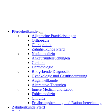
Notdienst 24/7
0171 5233099
Am Wochenende und an Feiertagen bitte die Bandansagen
beachten.
Pferdeheilkunde
Allgemeine Praxisleistungen
Orthopädie
Chiropraktik
Zahnheilkunde Pferd
Notfallmedizin
Ankaufsuntersuchungen
Geriatrie
Dermatologie
Bildgebende Diagnostik
Gynäkologie und Gestütsbetreuung
Augenheilkunde
Alternative Therapien
Innere Medizin und Labor
Fohlenmedizin
Chirugie
Ernährungsberatung und Rationsberechnung
Zahnheilkunde Pferd