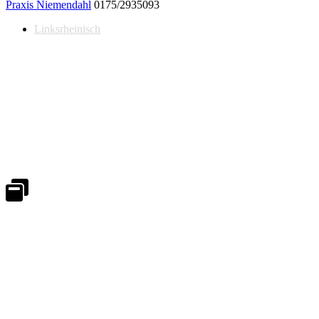
Praxis Niemendahl
0175/2935093
Linksrheinisch
Notdienst 24/7
0171 5233099
An Wochenenden und Feiertagen bitte die Bandansagen beachten.
Notdienstplan
Kernzeiten für Termine
Mo - Fr 08:30 - 18:00 Uhr
Sa 08:30 - 13:00