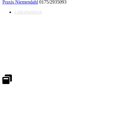
Praxis Niemendahl
0175/2935093
Linksrheinisch
Notdienst 24/7
0171 5233099
An Wochenenden und Feiertagen bitte die Bandansagen beachten.
Notdienstplan
Kernzeiten für Termine
Mo - Fr 08:30 - 18:00 Uhr
Sa 08:30 - 13:00