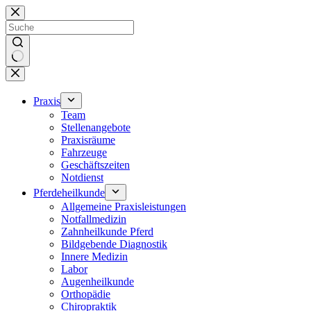
Zum
Inhalt
springen
Keine
Ergebnisse
Praxis
Team
Stellenangebote
Praxisräume
Fahrzeuge
Geschäftszeiten
Notdienst
Pferdeheilkunde
Allgemeine Praxisleistungen
Notfallmedizin
Zahnheilkunde Pferd
Bildgebende Diagnostik
Innere Medizin
Labor
Augenheilkunde
Orthopädie
Chiropraktik