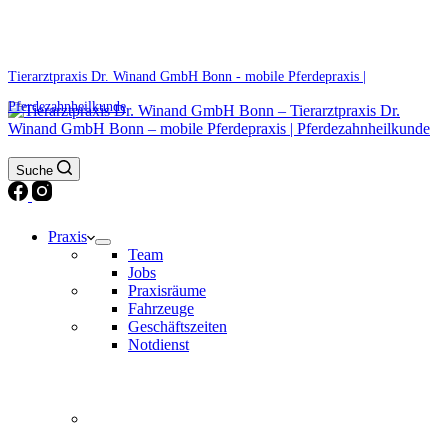
0171 5233099
Am Wochenende und an Feiertagen bitte die Bandansagen beachten.
Tierarztpraxis Dr. Winand GmbH Bonn - mobile Pferdepraxis |
Pferdezahnheilkunde
Suche
Praxis
Team
Jobs
Praxisräume
Fahrzeuge
Geschäftszeiten
Notdienst