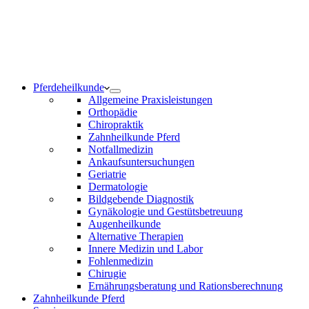
Notdienst 24/7
0171 5233099
Am Wochenende und an Feiertagen bitte die Bandansagen
beachten.
Pferdeheilkunde
Allgemeine Praxisleistungen
Orthopädie
Chiropraktik
Zahnheilkunde Pferd
Notfallmedizin
Ankaufsuntersuchungen
Geriatrie
Dermatologie
Bildgebende Diagnostik
Gynäkologie und Gestütsbetreuung
Augenheilkunde
Alternative Therapien
Innere Medizin und Labor
Fohlenmedizin
Chirugie
Ernährungsberatung und Rationsberechnung
Zahnheilkunde Pferd