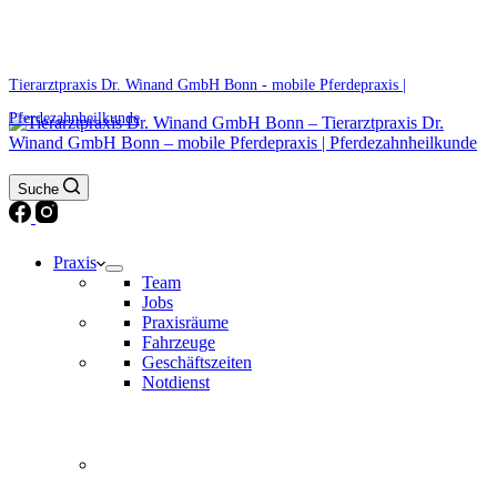
0171 5233099
Am Wochenende und an Feiertagen bitte die Bandansagen beachten.
Tierarztpraxis Dr. Winand GmbH Bonn - mobile Pferdepraxis |
Pferdezahnheilkunde
Suche
Praxis
Team
Jobs
Praxisräume
Fahrzeuge
Geschäftszeiten
Notdienst