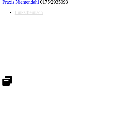
Praxis Niemendahl
0175/2935093
Linksrheinisch
Notdienst 24/7
0171 5233099
An Wochenenden und Feiertagen bitte die Bandansagen beachten.
Notdienstplan
Kernzeiten für Termine
Mo - Fr 08:30 - 18:00 Uhr
Sa 08:30 - 13:00