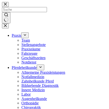
Zum
Inhalt
springen
Keine
Ergebnisse
Praxis
Team
Stellenangebote
Praxisräume
Fahrzeuge
Geschäftszeiten
Notdienst
Pferdeheilkunde
Allgemeine Praxisleistungen
Notfallmedizin
Zahnheilkunde Pferd
Bildgebende Diagnostik
Innere Medizin
Labor
Augenheilkunde
Orthopädie
Chiropraktik