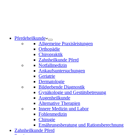
Notdienst 24/7
0171 5233099
Am Wochenende und an Feiertagen bitte die Bandansagen
beachten.
Pferdeheilkunde
Allgemeine Praxisleistungen
Orthopädie
Chiropraktik
Zahnheilkunde Pferd
Notfallmedizin
Ankaufsuntersuchungen
Geriatrie
Dermatologie
Bildgebende Diagnostik
Gynäkologie und Gestütsbetreuung
Augenheilkunde
Alternative Therapien
Innere Medizin und Labor
Fohlenmedizin
Chirugie
Ernährungsberatung und Rationsberechnung
Zahnheilkunde Pferd