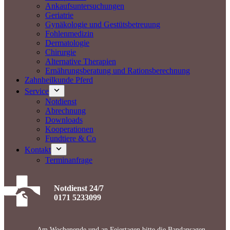
Ankaufsuntersuchungen
Geriatrie
Gynäkologie und Gestütsbetreuung
Fohlenmedizin
Dermatologie
Chirurgie
Alternative Therapien
Ernährungsberatung und Rationsberechnung
Zahnheilkunde Pferd
Service
Notdienst
Abrechnung
Downloads
Kooperationen
Fundtiere & Co
Kontakt
Terminanfrage
Notdienst 24/7
0171 5233099
Am Wochenende und an Feiertagen bitte die Bandansagen