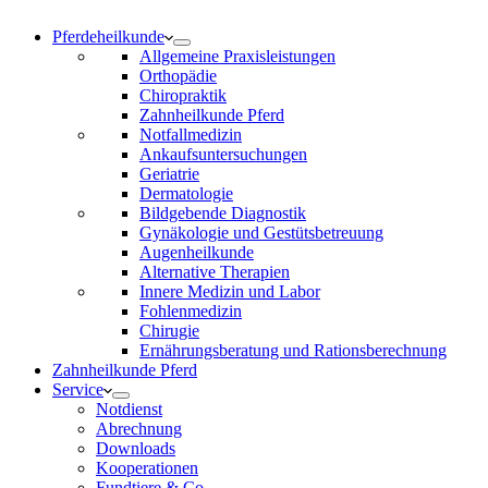
Pferdeheilkunde
Allgemeine Praxisleistungen
Orthopädie
Chiropraktik
Zahnheilkunde Pferd
Notfallmedizin
Ankaufsuntersuchungen
Geriatrie
Dermatologie
Bildgebende Diagnostik
Gynäkologie und Gestütsbetreuung
Augenheilkunde
Alternative Therapien
Innere Medizin und Labor
Fohlenmedizin
Chirugie
Ernährungsberatung und Rationsberechnung
Zahnheilkunde Pferd
Service
Notdienst
Abrechnung
Downloads
Kooperationen
Fundtiere & Co