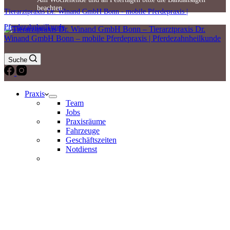
beachten.
Tierarztpraxis Dr. Winand GmbH Bonn - mobile Pferdepraxis |
Pferdezahnheilkunde
Suche
Praxis
Team
Jobs
Praxisräume
Fahrzeuge
Geschäftszeiten
Notdienst
Notdienst 24/7
0171 5233099
Am Wochenende und an Feiertagen bitte die
Bandansagen beachten.