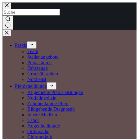
Zum
Inhalt
springen
Keine
Ergebnisse
Praxis
Team
Stellenangebote
Praxisräume
Fahrzeuge
Geschäftszeiten
Notdienst
Pferdeheilkunde
Allgemeine Praxisleistungen
Notfallmedizin
Zahnheilkunde Pferd
Bildgebende Diagnostik
Innere Medizin
Labor
Augenheilkunde
Orthopädie
Chiropraktik