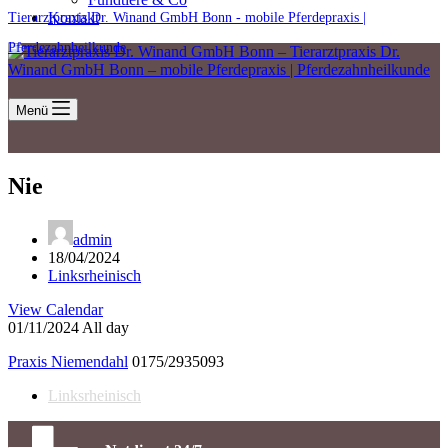
Kontakt
Tierarztpraxis Dr. Winand GmbH Bonn - mobile Pferdepraxis |
Pferdezahnheilkunde
Menü
Nie
admin
18/04/2024
Linksrheinisch
View Calendar
01/11/2024 All day
Praxis Niemendahl
0175/2935093
Linksrheinisch