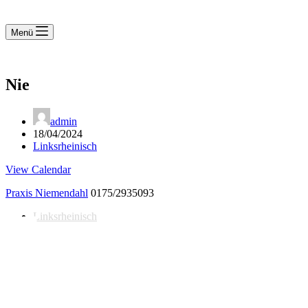
Menü
Nie
admin
18/04/2024
Linksrheinisch
View Calendar
Praxis Niemendahl
0175/2935093
Linksrheinisch
Notdienst 24/7
0171 5233099