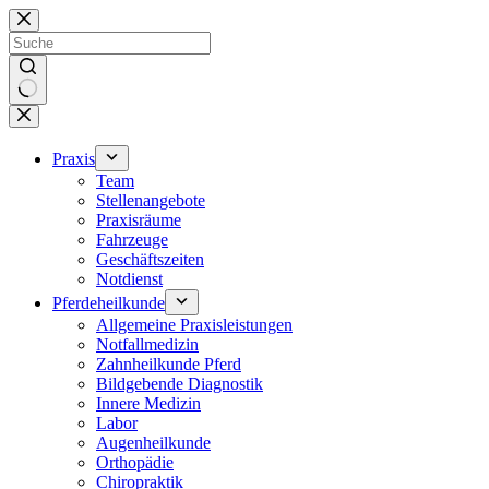
Zum
Inhalt
springen
Keine
Ergebnisse
Praxis
Team
Stellenangebote
Praxisräume
Fahrzeuge
Geschäftszeiten
Notdienst
Pferdeheilkunde
Allgemeine Praxisleistungen
Notfallmedizin
Zahnheilkunde Pferd
Bildgebende Diagnostik
Innere Medizin
Labor
Augenheilkunde
Orthopädie
Chiropraktik