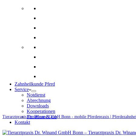
Bildgebende Diagnostik
Gynäkologie und Gestütsbetreuung
Augenheilkunde
Alternative Therapien
Innere Medizin und Labor
Fohlenmedizin
Chirugie
Ernährungsberatung und Rationsberechnung
Zahnheilkunde Pferd
Service
Notdienst
Abrechnung
Downloads
Kooperationen
Fundtiere & Co
Tierarztpraxis Dr. Winand GmbH Bonn - mobile Pferdepraxis | Pferdezahnhe
Kontakt