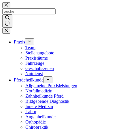
Zum
Inhalt
springen
Keine
Ergebnisse
Praxis
Team
Stellenangebote
Praxisräume
Fahrzeuge
Geschäftszeiten
Notdienst
Pferdeheilkunde
Allgemeine Praxisleistungen
Notfallmedizin
Zahnheilkunde Pferd
Bildgebende Diagnostik
Innere Medizin
Labor
Augenheilkunde
Orthopädie
Chiropraktik