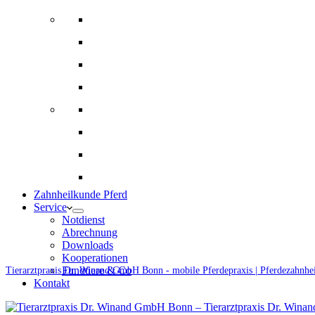
Bildgebende Diagnostik
Gynäkologie und Gestütsbetreuung
Augenheilkunde
Alternative Therapien
Innere Medizin und Labor
Fohlenmedizin
Chirugie
Ernährungsberatung und Rationsberechnung
Zahnheilkunde Pferd
Service
Notdienst
Abrechnung
Downloads
Kooperationen
Fundtiere & Co
Tierarztpraxis Dr. Winand GmbH Bonn - mobile Pferdepraxis | Pferdezahnhe
Kontakt