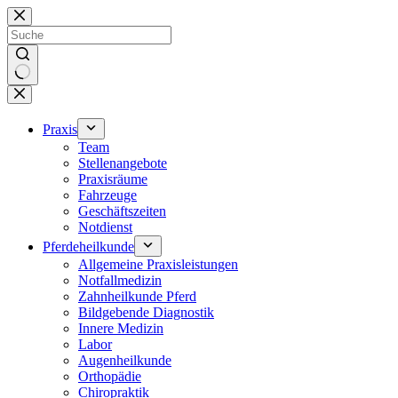
Zum
Inhalt
springen
Keine
Ergebnisse
Praxis
Team
Stellenangebote
Praxisräume
Fahrzeuge
Geschäftszeiten
Notdienst
Pferdeheilkunde
Allgemeine Praxisleistungen
Notfallmedizin
Zahnheilkunde Pferd
Bildgebende Diagnostik
Innere Medizin
Labor
Augenheilkunde
Orthopädie
Chiropraktik