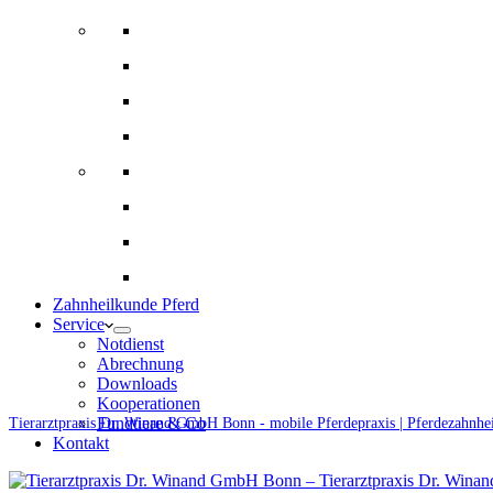
Bildgebende Diagnostik
Gynäkologie und Gestütsbetreuung
Augenheilkunde
Alternative Therapien
Innere Medizin und Labor
Fohlenmedizin
Chirugie
Ernährungsberatung und Rationsberechnung
Zahnheilkunde Pferd
Service
Notdienst
Abrechnung
Downloads
Kooperationen
Fundtiere & Co
Tierarztpraxis Dr. Winand GmbH Bonn - mobile Pferdepraxis | Pferdezahnhe
Kontakt