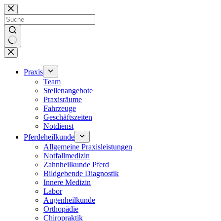
Zum
Inhalt
springen
Keine
Ergebnisse
Praxis
Team
Stellenangebote
Praxisräume
Fahrzeuge
Geschäftszeiten
Notdienst
Pferdeheilkunde
Allgemeine Praxisleistungen
Notfallmedizin
Zahnheilkunde Pferd
Bildgebende Diagnostik
Innere Medizin
Labor
Augenheilkunde
Orthopädie
Chiropraktik