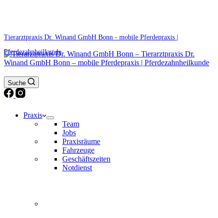
0171 5233099
Am Wochenende und an Feiertagen bitte die Bandansagen beachten.
Tierarztpraxis Dr. Winand GmbH Bonn - mobile Pferdepraxis |
Pferdezahnheilkunde
Suche
Praxis
Team
Jobs
Praxisräume
Fahrzeuge
Geschäftszeiten
Notdienst