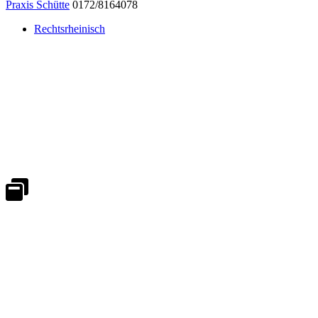
Praxis Schütte
0172/8164078
Rechtsrheinisch
Notdienst 24/7
0171 5233099
An Wochenenden und Feiertagen bitte die Bandansagen beachten.
Notdienstplan
Kernzeiten für Termine
Mo - Fr 08:30 - 18:00 Uhr
Sa 08:30 - 13:00