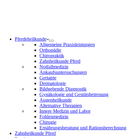
Notdienst 24/7
0171 5233099
Am Wochenende und an Feiertagen bitte die Bandansagen
beachten.
Pferdeheilkunde
Allgemeine Praxisleistungen
Orthopädie
Chiropraktik
Zahnheilkunde Pferd
Notfallmedizin
Ankaufsuntersuchungen
Geriatrie
Dermatologie
Bildgebende Diagnostik
Gynäkologie und Gestütsbetreuung
Augenheilkunde
Alternative Therapien
Innere Medizin und Labor
Fohlenmedizin
Chirugie
Ernährungsberatung und Rationsberechnung
Zahnheilkunde Pferd