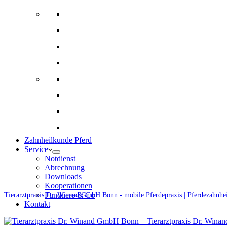
Bildgebende Diagnostik
Gynäkologie und Gestütsbetreuung
Augenheilkunde
Alternative Therapien
Innere Medizin und Labor
Fohlenmedizin
Chirugie
Ernährungsberatung und Rationsberechnung
Zahnheilkunde Pferd
Service
Notdienst
Abrechnung
Downloads
Kooperationen
Fundtiere & Co
Tierarztpraxis Dr. Winand GmbH Bonn - mobile Pferdepraxis | Pferdezahnhe
Kontakt