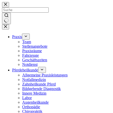
Zum
Inhalt
springen
Keine
Ergebnisse
Praxis
Team
Stellenangebote
Praxisräume
Fahrzeuge
Geschäftszeiten
Notdienst
Pferdeheilkunde
Allgemeine Praxisleistungen
Notfallmedizin
Zahnheilkunde Pferd
Bildgebende Diagnostik
Innere Medizin
Labor
Augenheilkunde
Orthopädie
Chiropraktik