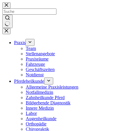
Zum
Inhalt
springen
Keine
Ergebnisse
Praxis
Team
Stellenangebote
Praxisräume
Fahrzeuge
Geschäftszeiten
Notdienst
Pferdeheilkunde
Allgemeine Praxisleistungen
Notfallmedizin
Zahnheilkunde Pferd
Bildgebende Diagnostik
Innere Medizin
Labor
Augenheilkunde
Orthopädie
Chiropraktik