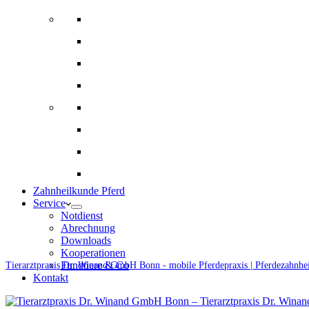
Bildgebende Diagnostik
Gynäkologie und Gestütsbetreuung
Augenheilkunde
Alternative Therapien
Innere Medizin und Labor
Fohlenmedizin
Chirugie
Ernährungsberatung und Rationsberechnung
Zahnheilkunde Pferd
Service
Notdienst
Abrechnung
Downloads
Kooperationen
Fundtiere & Co
Tierarztpraxis Dr. Winand GmbH Bonn - mobile Pferdepraxis | Pferdezahnhe
Kontakt