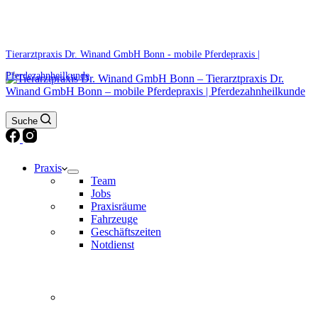
0171 5233099
Am Wochenende und an Feiertagen bitte die Bandansagen beachten.
Tierarztpraxis Dr. Winand GmbH Bonn - mobile Pferdepraxis |
Pferdezahnheilkunde
Suche
Praxis
Team
Jobs
Praxisräume
Fahrzeuge
Geschäftszeiten
Notdienst