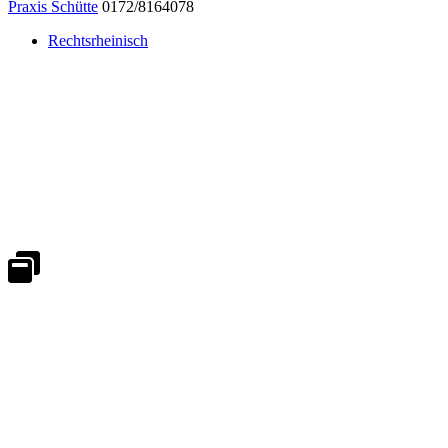
Praxis Schütte
0172/8164078
Rechtsrheinisch
Notdienst 24/7
0171 5233099
An Wochenenden und Feiertagen bitte die Bandansagen beachten.
Notdienstplan
Kernzeiten für Termine
Mo - Fr 08:30 - 18:00 Uhr
Sa 08:30 - 13:00