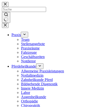
Zum
Inhalt
springen
Keine
Ergebnisse
Praxis
Team
Stellenangebote
Praxisräume
Fahrzeuge
Geschäftszeiten
Notdienst
Pferdeheilkunde
Allgemeine Praxisleistungen
Notfallmedizin
Zahnheilkunde Pferd
Bildgebende Diagnostik
Innere Medizin
Labor
Augenheilkunde
Orthopädie
Chiropraktik