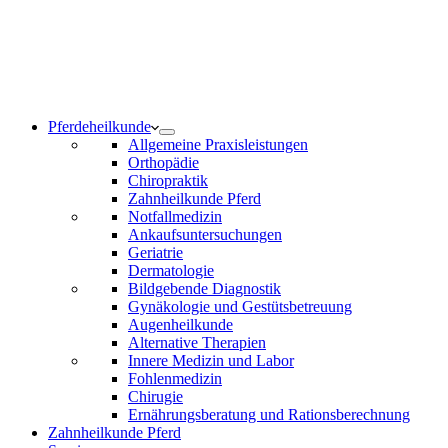
Notdienst 24/7
0171 5233099
Am Wochenende und an Feiertagen bitte die Bandansagen
beachten.
Pferdeheilkunde
Allgemeine Praxisleistungen
Orthopädie
Chiropraktik
Zahnheilkunde Pferd
Notfallmedizin
Ankaufsuntersuchungen
Geriatrie
Dermatologie
Bildgebende Diagnostik
Gynäkologie und Gestütsbetreuung
Augenheilkunde
Alternative Therapien
Innere Medizin und Labor
Fohlenmedizin
Chirugie
Ernährungsberatung und Rationsberechnung
Zahnheilkunde Pferd