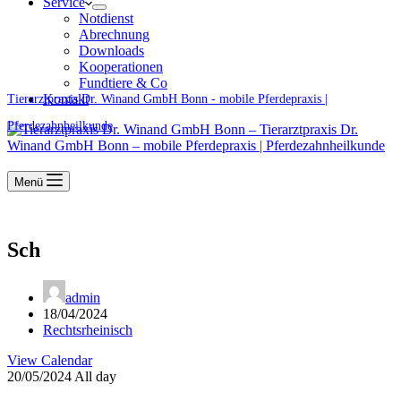
Service
Notdienst
Abrechnung
Downloads
Kooperationen
Fundtiere & Co
Kontakt
Tierarztpraxis Dr. Winand GmbH Bonn - mobile Pferdepraxis |
Pferdezahnheilkunde
Menü
Sch
admin
18/04/2024
Rechtsrheinisch
View Calendar
20/05/2024 All day