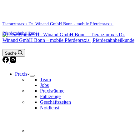
0171 5233099
Am Wochenende und an Feiertagen bitte die Bandansagen beachten.
Tierarztpraxis Dr. Winand GmbH Bonn - mobile Pferdepraxis |
Pferdezahnheilkunde
Suche
Praxis
Team
Jobs
Praxisräume
Fahrzeuge
Geschäftszeiten
Notdienst