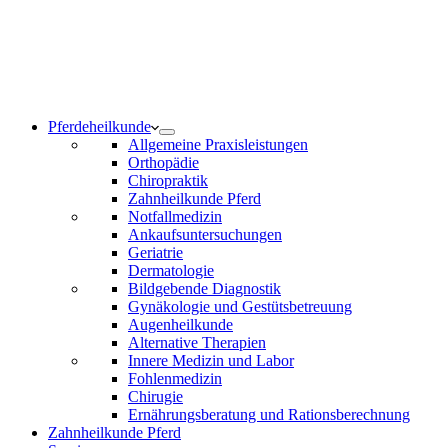
Notdienst 24/7
0171 5233099
Am Wochenende und an Feiertagen bitte die Bandansagen
beachten.
Pferdeheilkunde
Allgemeine Praxisleistungen
Orthopädie
Chiropraktik
Zahnheilkunde Pferd
Notfallmedizin
Ankaufsuntersuchungen
Geriatrie
Dermatologie
Bildgebende Diagnostik
Gynäkologie und Gestütsbetreuung
Augenheilkunde
Alternative Therapien
Innere Medizin und Labor
Fohlenmedizin
Chirugie
Ernährungsberatung und Rationsberechnung
Zahnheilkunde Pferd