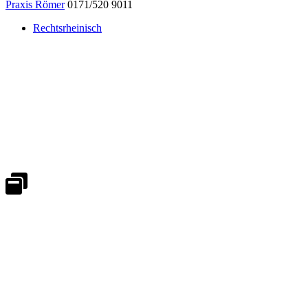
Praxis Römer
0171/520 9011
Rechtsrheinisch
Notdienst 24/7
0171 5233099
An Wochenenden und Feiertagen bitte die Bandansagen beachten.
Notdienstplan
Kernzeiten für Termine
Mo - Fr 08:30 - 18:00 Uhr
Sa 08:30 - 13:00