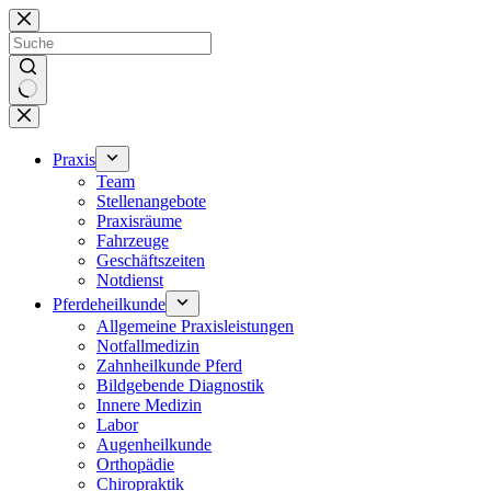
Zum
Inhalt
springen
Keine
Ergebnisse
Praxis
Team
Stellenangebote
Praxisräume
Fahrzeuge
Geschäftszeiten
Notdienst
Pferdeheilkunde
Allgemeine Praxisleistungen
Notfallmedizin
Zahnheilkunde Pferd
Bildgebende Diagnostik
Innere Medizin
Labor
Augenheilkunde
Orthopädie
Chiropraktik