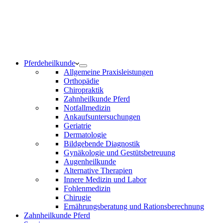
Notdienst 24/7
0171 5233099
Am Wochenende und an Feiertagen bitte die Bandansagen
beachten.
Pferdeheilkunde
Allgemeine Praxisleistungen
Orthopädie
Chiropraktik
Zahnheilkunde Pferd
Notfallmedizin
Ankaufsuntersuchungen
Geriatrie
Dermatologie
Bildgebende Diagnostik
Gynäkologie und Gestütsbetreuung
Augenheilkunde
Alternative Therapien
Innere Medizin und Labor
Fohlenmedizin
Chirugie
Ernährungsberatung und Rationsberechnung
Zahnheilkunde Pferd