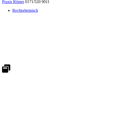
Praxis Römer
0171/520 9011
Rechtsrheinisch
Notdienst 24/7
0171 5233099
An Wochenenden und Feiertagen bitte die Bandansagen beachten.
Notdienstplan
Kernzeiten für Termine
Mo - Fr 08:30 - 18:00 Uhr
Sa 08:30 - 13:00