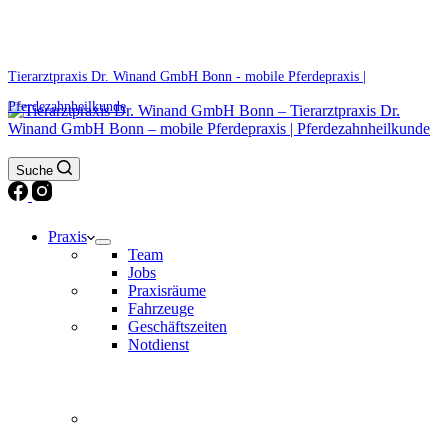
0171 5233099
Am Wochenende und an Feiertagen bitte die Bandansagen beachten.
Tierarztpraxis Dr. Winand GmbH Bonn - mobile Pferdepraxis |
Pferdezahnheilkunde
Suche
Praxis
Team
Jobs
Praxisräume
Fahrzeuge
Geschäftszeiten
Notdienst