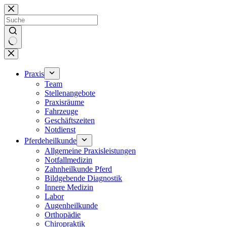
Zum
Inhalt
springen
Keine
Ergebnisse
Praxis
Team
Stellenangebote
Praxisräume
Fahrzeuge
Geschäftszeiten
Notdienst
Pferdeheilkunde
Allgemeine Praxisleistungen
Notfallmedizin
Zahnheilkunde Pferd
Bildgebende Diagnostik
Innere Medizin
Labor
Augenheilkunde
Orthopädie
Chiropraktik