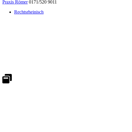
Praxis Römer
0171/520 9011
Rechtsrheinisch
Notdienst 24/7
0171 5233099
An Wochenenden und Feiertagen bitte die Bandansagen beachten.
Notdienstplan
Kernzeiten für Termine
Mo - Fr 08:30 - 18:00 Uhr
Sa 08:30 - 13:00