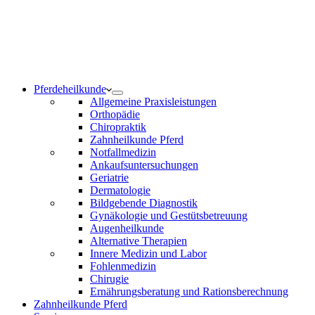
Notdienst 24/7
0171 5233099
Am Wochenende und an Feiertagen bitte die Bandansagen
beachten.
Pferdeheilkunde
Allgemeine Praxisleistungen
Orthopädie
Chiropraktik
Zahnheilkunde Pferd
Notfallmedizin
Ankaufsuntersuchungen
Geriatrie
Dermatologie
Bildgebende Diagnostik
Gynäkologie und Gestütsbetreuung
Augenheilkunde
Alternative Therapien
Innere Medizin und Labor
Fohlenmedizin
Chirugie
Ernährungsberatung und Rationsberechnung
Zahnheilkunde Pferd