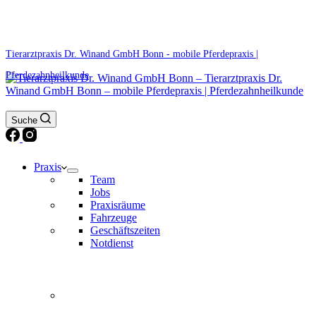
0171 5233099
Am Wochenende und an Feiertagen bitte die Bandansagen beachten.
Tierarztpraxis Dr. Winand GmbH Bonn - mobile Pferdepraxis |
Pferdezahnheilkunde
Suche
Praxis
Team
Jobs
Praxisräume
Fahrzeuge
Geschäftszeiten
Notdienst