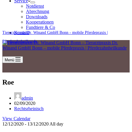
Service
Notdienst
Abrechnung
Downloads
Kooperationen
Fundtiere & Co
Kontakt
Tierarztpraxis Dr. Winand GmbH Bonn - mobile Pferdepraxis |
Pferdezahnheilkunde
Menü
Roe
admin
02/09/2020
Rechtsrheinisch
View Calendar
12/12/2020 - 13/12/2020 All day