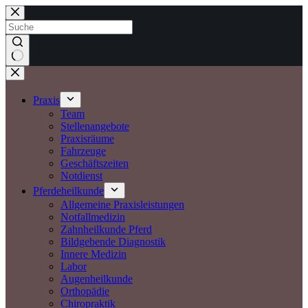
Zum
Inhalt
springen
Keine
Ergebnisse
Praxis
Team
Stellenangebote
Praxisräume
Fahrzeuge
Geschäftszeiten
Notdienst
Pferdeheilkunde
Allgemeine Praxisleistungen
Notfallmedizin
Zahnheilkunde Pferd
Bildgebende Diagnostik
Innere Medizin
Labor
Augenheilkunde
Orthopädie
Chiropraktik