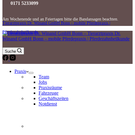
0171 5233099
Am Wochenende und an Feiertagen bitte die Bandansagen beachten.
Tierarztpraxis Dr. Winand GmbH Bonn - mobile Pferdepraxis |
Pferdezahnheilkunde
Suche
Praxis
Team
Jobs
Praxisräume
Fahrzeuge
Geschäftszeiten
Notdienst