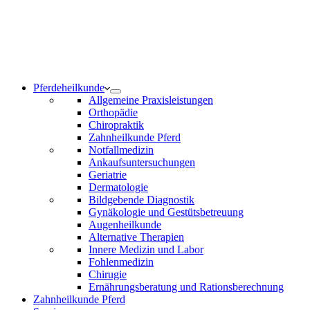
Notdienst 24/7
0171 5233099
Am Wochenende und an Feiertagen bitte die Bandansagen
beachten.
Pferdeheilkunde
Allgemeine Praxisleistungen
Orthopädie
Chiropraktik
Zahnheilkunde Pferd
Notfallmedizin
Ankaufsuntersuchungen
Geriatrie
Dermatologie
Bildgebende Diagnostik
Gynäkologie und Gestütsbetreuung
Augenheilkunde
Alternative Therapien
Innere Medizin und Labor
Fohlenmedizin
Chirugie
Ernährungsberatung und Rationsberechnung
Zahnheilkunde Pferd