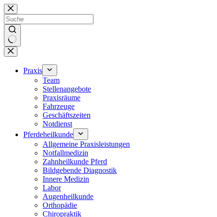
Zum
Inhalt
springen
Keine
Ergebnisse
Praxis
Team
Stellenangebote
Praxisräume
Fahrzeuge
Geschäftszeiten
Notdienst
Pferdeheilkunde
Allgemeine Praxisleistungen
Notfallmedizin
Zahnheilkunde Pferd
Bildgebende Diagnostik
Innere Medizin
Labor
Augenheilkunde
Orthopädie
Chiropraktik