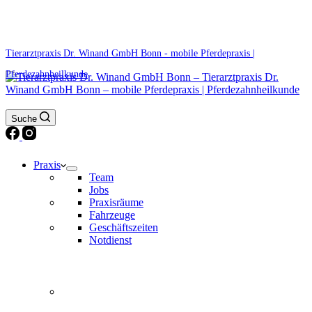
0171 5233099
Am Wochenende und an Feiertagen bitte die Bandansagen beachten.
Tierarztpraxis Dr. Winand GmbH Bonn - mobile Pferdepraxis |
Pferdezahnheilkunde
Suche
Praxis
Team
Jobs
Praxisräume
Fahrzeuge
Geschäftszeiten
Notdienst