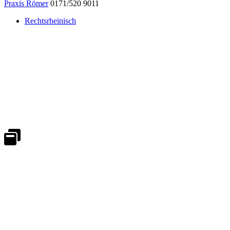
Praxis Römer
0171/520 9011
Rechtsrheinisch
Notdienst 24/7
0171 5233099
An Wochenenden und Feiertagen bitte die Bandansagen beachten.
Notdienstplan
Kernzeiten für Termine
Mo - Fr 08:30 - 18:00 Uhr
Sa 08:30 - 13:00