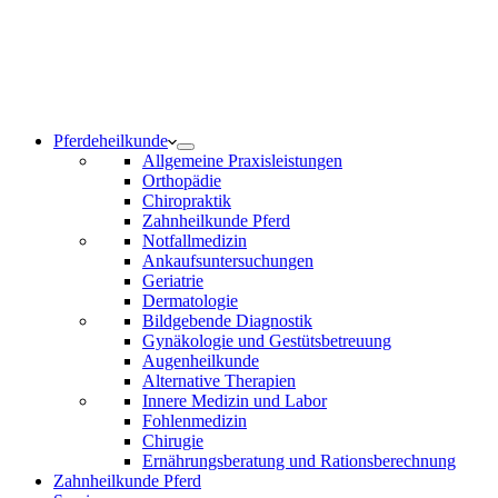
Notdienst 24/7
0171 5233099
Am Wochenende und an Feiertagen bitte die Bandansagen
beachten.
Pferdeheilkunde
Allgemeine Praxisleistungen
Orthopädie
Chiropraktik
Zahnheilkunde Pferd
Notfallmedizin
Ankaufsuntersuchungen
Geriatrie
Dermatologie
Bildgebende Diagnostik
Gynäkologie und Gestütsbetreuung
Augenheilkunde
Alternative Therapien
Innere Medizin und Labor
Fohlenmedizin
Chirugie
Ernährungsberatung und Rationsberechnung
Zahnheilkunde Pferd