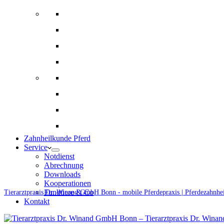
Bildgebende Diagnostik
Gynäkologie und Gestütsbetreuung
Augenheilkunde
Alternative Therapien
Innere Medizin und Labor
Fohlenmedizin
Chirugie
Ernährungsberatung und Rationsberechnung
Zahnheilkunde Pferd
Service
Notdienst
Abrechnung
Downloads
Kooperationen
Fundtiere & Co
Tierarztpraxis Dr. Winand GmbH Bonn - mobile Pferdepraxis | Pferdezahnhe
Kontakt