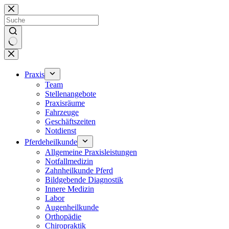
Zum
Inhalt
springen
Keine
Ergebnisse
Praxis
Team
Stellenangebote
Praxisräume
Fahrzeuge
Geschäftszeiten
Notdienst
Pferdeheilkunde
Allgemeine Praxisleistungen
Notfallmedizin
Zahnheilkunde Pferd
Bildgebende Diagnostik
Innere Medizin
Labor
Augenheilkunde
Orthopädie
Chiropraktik