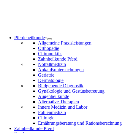
Notdienst 24/7
0171 5233099
Am Wochenende und an Feiertagen bitte die Bandansagen
beachten.
Pferdeheilkunde
Allgemeine Praxisleistungen
Orthopädie
Chiropraktik
Zahnheilkunde Pferd
Notfallmedizin
Ankaufsuntersuchungen
Geriatrie
Dermatologie
Bildgebende Diagnostik
Gynäkologie und Gestütsbetreuung
Augenheilkunde
Alternative Therapien
Innere Medizin und Labor
Fohlenmedizin
Chirugie
Ernährungsberatung und Rationsberechnung
Zahnheilkunde Pferd