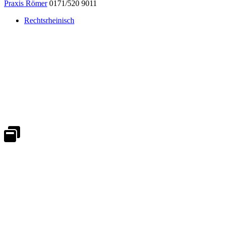
Praxis Römer
0171/520 9011
Rechtsrheinisch
Notdienst 24/7
0171 5233099
An Wochenenden und Feiertagen bitte die Bandansagen beachten.
Notdienstplan
Kernzeiten für Termine
Mo - Fr 08:30 - 18:00 Uhr
Sa 08:30 - 13:00