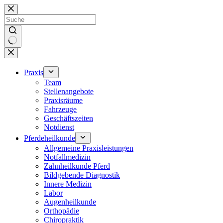
Zum
Inhalt
springen
Keine
Ergebnisse
Praxis
Team
Stellenangebote
Praxisräume
Fahrzeuge
Geschäftszeiten
Notdienst
Pferdeheilkunde
Allgemeine Praxisleistungen
Notfallmedizin
Zahnheilkunde Pferd
Bildgebende Diagnostik
Innere Medizin
Labor
Augenheilkunde
Orthopädie
Chiropraktik