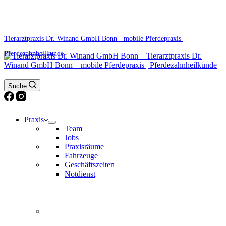
0171 5233099
Am Wochenende und an Feiertagen bitte die Bandansagen beachten.
Tierarztpraxis Dr. Winand GmbH Bonn - mobile Pferdepraxis |
Pferdezahnheilkunde
Suche
Praxis
Team
Jobs
Praxisräume
Fahrzeuge
Geschäftszeiten
Notdienst