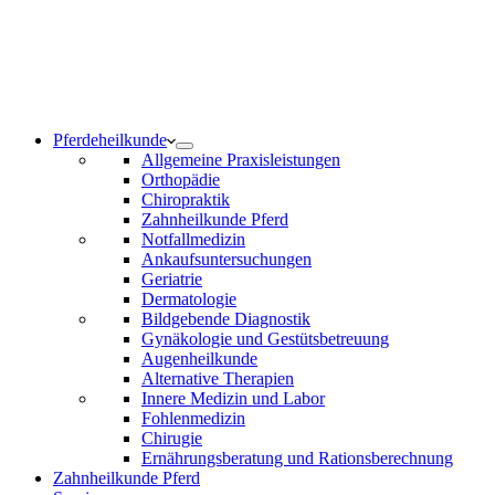
Notdienst 24/7
0171 5233099
Am Wochenende und an Feiertagen bitte die Bandansagen
beachten.
Pferdeheilkunde
Allgemeine Praxisleistungen
Orthopädie
Chiropraktik
Zahnheilkunde Pferd
Notfallmedizin
Ankaufsuntersuchungen
Geriatrie
Dermatologie
Bildgebende Diagnostik
Gynäkologie und Gestütsbetreuung
Augenheilkunde
Alternative Therapien
Innere Medizin und Labor
Fohlenmedizin
Chirugie
Ernährungsberatung und Rationsberechnung
Zahnheilkunde Pferd