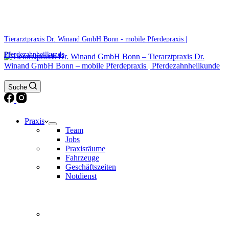
0171 5233099
Am Wochenende und an Feiertagen bitte die Bandansagen beachten.
Tierarztpraxis Dr. Winand GmbH Bonn - mobile Pferdepraxis |
Pferdezahnheilkunde
Suche
Praxis
Team
Jobs
Praxisräume
Fahrzeuge
Geschäftszeiten
Notdienst