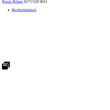
Praxis Römer
0171/520 9011
Rechtsrheinisch
Notdienst 24/7
0171 5233099
An Wochenenden und Feiertagen bitte die Bandansagen beachten.
Notdienstplan
Kernzeiten für Termine
Mo - Fr 08:30 - 18:00 Uhr
Sa 08:30 - 13:00