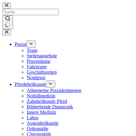
Zum
Inhalt
springen
Keine
Ergebnisse
Praxis
Team
Stellenangebote
Praxisräume
Fahrzeuge
Geschäftszeiten
Notdienst
Pferdeheilkunde
Allgemeine Praxisleistungen
Notfallmedizin
Zahnheilkunde Pferd
Bildgebende Diagnostik
Innere Medizin
Labor
Augenheilkunde
Orthopädie
Chiropraktik