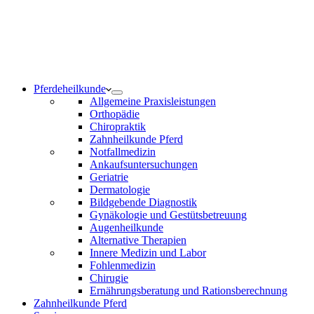
Notdienst 24/7
0171 5233099
Am Wochenende und an Feiertagen bitte die Bandansagen
beachten.
Pferdeheilkunde
Allgemeine Praxisleistungen
Orthopädie
Chiropraktik
Zahnheilkunde Pferd
Notfallmedizin
Ankaufsuntersuchungen
Geriatrie
Dermatologie
Bildgebende Diagnostik
Gynäkologie und Gestütsbetreuung
Augenheilkunde
Alternative Therapien
Innere Medizin und Labor
Fohlenmedizin
Chirugie
Ernährungsberatung und Rationsberechnung
Zahnheilkunde Pferd