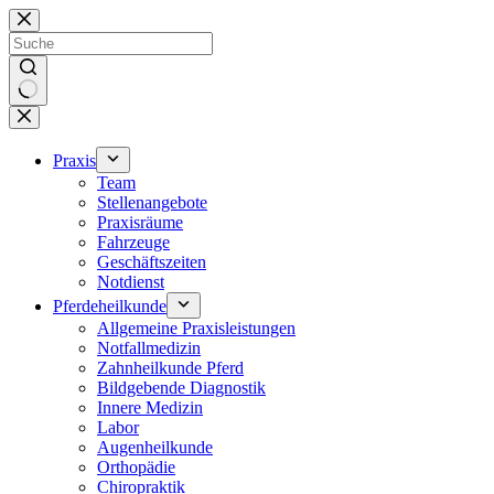
Zum
Inhalt
springen
Keine
Ergebnisse
Praxis
Team
Stellenangebote
Praxisräume
Fahrzeuge
Geschäftszeiten
Notdienst
Pferdeheilkunde
Allgemeine Praxisleistungen
Notfallmedizin
Zahnheilkunde Pferd
Bildgebende Diagnostik
Innere Medizin
Labor
Augenheilkunde
Orthopädie
Chiropraktik