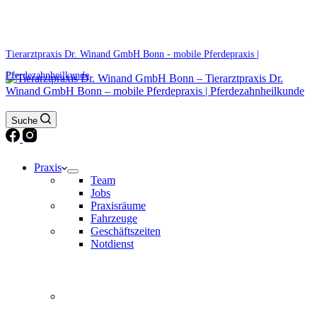
0171 5233099
Am Wochenende und an Feiertagen bitte die Bandansagen beachten.
Tierarztpraxis Dr. Winand GmbH Bonn - mobile Pferdepraxis |
Pferdezahnheilkunde
Suche
Praxis
Team
Jobs
Praxisräume
Fahrzeuge
Geschäftszeiten
Notdienst