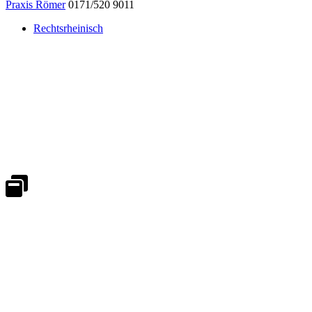
Praxis Römer
0171/520 9011
Rechtsrheinisch
Notdienst 24/7
0171 5233099
An Wochenenden und Feiertagen bitte die Bandansagen beachten.
Notdienstplan
Kernzeiten für Termine
Mo - Fr 08:30 - 18:00 Uhr
Sa 08:30 - 13:00